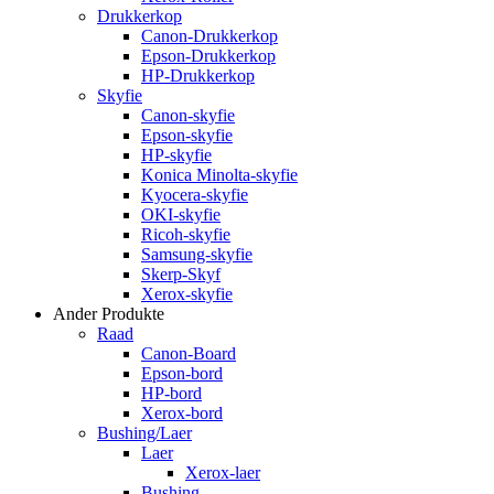
Drukkerkop
Canon-Drukkerkop
Epson-Drukkerkop
HP-Drukkerkop
Skyfie
Canon-skyfie
Epson-skyfie
HP-skyfie
Konica Minolta-skyfie
Kyocera-skyfie
OKI-skyfie
Ricoh-skyfie
Samsung-skyfie
Skerp-Skyf
Xerox-skyfie
Ander Produkte
Raad
Canon-Board
Epson-bord
HP-bord
Xerox-bord
Bushing/Laer
Laer
Xerox-laer
Bushing