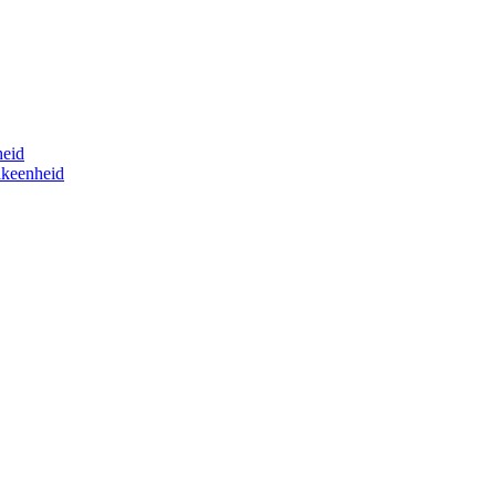
eid
akeenheid