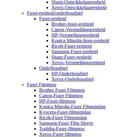
Sharp-Ontwikkelaareenheid
Xerox-Ontwikkelaareenheid
Fuser-eenheid/onderhoudstel
Fuser-eenheid
Brother-fuser-eenheid
Canon-Versmeltingseenheid
HP-Versmeltingseenheid
Konica Minolta-fuser-eenheid
Ricoh-Fuser-eenheid
Samsung-Fuser-eenheid
Sharp-Fuser-eenheid
Xerox-Versmeltingseenheid
Onderhoudstel
HP-Onderhoudstel
Xerox-Onderhoudstel
Fuser Filmmou
Brother-Fuser Filmmou
Canon-Fuser Filmmou
HP-Fuser-filmmou
Konica Minolta-Fuser Filmomslag
Kyocera-Fuser-filmomslag
Ricoh-Fuser Filmomslag
Samsung-Fuser Film Sleeve
Toshiba-Fuser-filmmou
Xerox-Fuser-filmmou