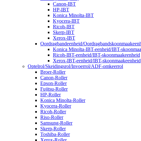
Canon-IBT
HP-IBT
Konica Minolta-IBT
Kyocera-IBT
Ricoh-IBT
Skerp-IBT
Xerox-IBT
Oordragbandeenheid/Oordragbandskoonmaakeenh
Konica Minolta-IBT-eenheid/IBT-skoonma
Ricoh-IBT-eenheid/IBT-skoonmaakeenheid
Xerox-IBT-eenheid/IBT-skoonmaakeenheid
Optelrol/Skeidingsrol/Invoerrol/ADF-omkeerrol
Broer-Roller
Canon-Roller
Epson-Roller
Fujitsu-Roller
HP-Roller
Konica Minolta-Roller
Kyocera-Roller
Ricoh-Roller
Riso-Roller
Samsung-Roller
Skerp-Roller
Toshiba-Roller
Xerox-Roller