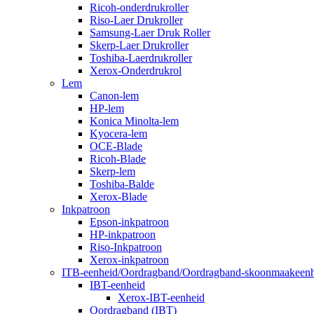
Ricoh-onderdrukroller
Riso-Laer Drukroller
Samsung-Laer Druk Roller
Skerp-Laer Drukroller
Toshiba-Laerdrukroller
Xerox-Onderdrukrol
Lem
Canon-lem
HP-lem
Konica Minolta-lem
Kyocera-lem
OCE-Blade
Ricoh-Blade
Skerp-lem
Toshiba-Balde
Xerox-Blade
Inkpatroon
Epson-inkpatroon
HP-inkpatroon
Riso-Inkpatroon
Xerox-inkpatroon
ITB-eenheid/Oordragband/Oordragband-skoonmaakeenh
IBT-eenheid
Xerox-IBT-eenheid
Oordragband (IBT)