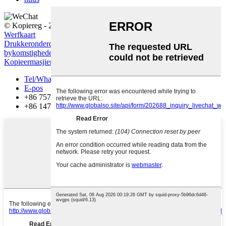
© Kopiereg - 2010-2022: Alle regte voorbehou.
Warm Produkte
-
Werfkaart
Drukkeronderdele
,
Kantoorbenodigdhede
,
Onderdele-
bykomstighede
,
Kantoorverbruiksgoedere
,
Kantoorvergadering
,
Kopieermasjienonderdele
,
Tel/Whatsapp
E-pos
+86 757 86771039
+86 14739630203