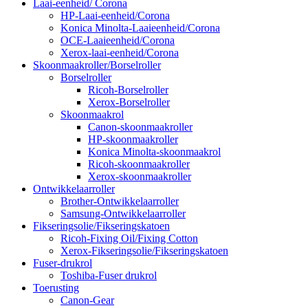
Laai-eenheid/ Corona
HP-Laai-eenheid/Corona
Konica Minolta-Laaieenheid/Corona
OCE-Laaieenheid/Corona
Xerox-laai-eenheid/Corona
Skoonmaakroller/Borselroller
Borselroller
Ricoh-Borselroller
Xerox-Borselroller
Skoonmaakrol
Canon-skoonmaakroller
HP-skoonmaakroller
Konica Minolta-skoonmaakrol
Ricoh-skoonmaakroller
Xerox-skoonmaakroller
Ontwikkelaarroller
Brother-Ontwikkelaarroller
Samsung-Ontwikkelaarroller
Fikseringsolie/Fikseringskatoen
Ricoh-Fixing Oil/Fixing Cotton
Xerox-Fikseringsolie/Fikseringskatoen
Fuser-drukrol
Toshiba-Fuser drukrol
Toerusting
Canon-Gear