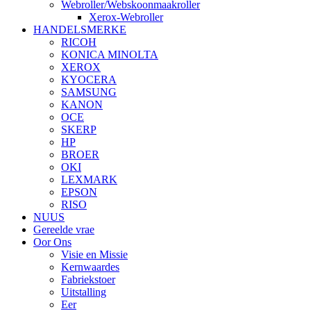
Webroller/Webskoonmaakroller
Xerox-Webroller
HANDELSMERKE
RICOH
KONICA MINOLTA
XEROX
KYOCERA
SAMSUNG
KANON
OCE
SKERP
HP
BROER
OKI
LEXMARK
EPSON
RISO
NUUS
Gereelde vrae
Oor Ons
Visie en Missie
Kernwaardes
Fabriekstoer
Uitstalling
Eer