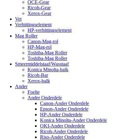
OCE-Gear
Ricoh-Gear
Xerox-Gear
Vet
Verhittingselement
HP-verhittingselement
Mag Roller
Canon-Mag-rol
HP-Mag-rol
Toshiba-Mag Roller
Toshiba-Mag Roller
Smeermiddelstaaf/Wasstaaf
Konica Minolta-balk
Ricoh-Bar
Xerox-balk
Ander
Foelie
Ander Onderdele
Canon-Ander Onderdele
Epson-Ander Onderdele
HP-Ander Onderdele
Konica Minolta-Ander Onderdele
OKI-Ander Onderdele
Ricoh-Ander Onderdele
Riso-Ander Onderdele