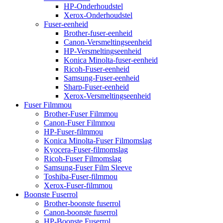
HP-Onderhoudstel
Xerox-Onderhoudstel
Fuser-eenheid
Brother-fuser-eenheid
Canon-Versmeltingseenheid
HP-Versmeltingseenheid
Konica Minolta-fuser-eenheid
Ricoh-Fuser-eenheid
Samsung-Fuser-eenheid
Sharp-Fuser-eenheid
Xerox-Versmeltingseenheid
Fuser Filmmou
Brother-Fuser Filmmou
Canon-Fuser Filmmou
HP-Fuser-filmmou
Konica Minolta-Fuser Filmomslag
Kyocera-Fuser-filmomslag
Ricoh-Fuser Filmomslag
Samsung-Fuser Film Sleeve
Toshiba-Fuser-filmmou
Xerox-Fuser-filmmou
Boonste Fuserrol
Brother-boonste fuserrol
Canon-boonste fuserrol
HP-Boonste Fuserrol