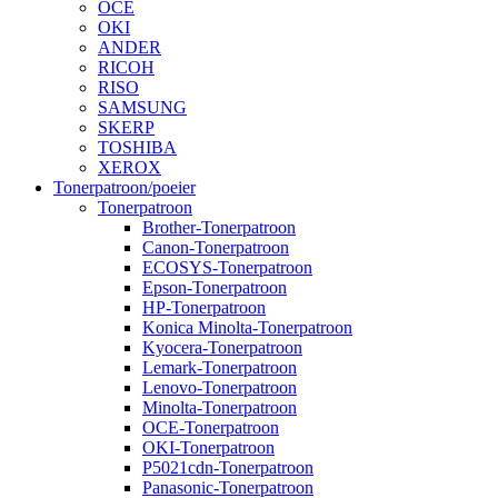
OCE
OKI
ANDER
RICOH
RISO
SAMSUNG
SKERP
TOSHIBA
XEROX
Tonerpatroon/poeier
Tonerpatroon
Brother-Tonerpatroon
Canon-Tonerpatroon
ECOSYS-Tonerpatroon
Epson-Tonerpatroon
HP-Tonerpatroon
Konica Minolta-Tonerpatroon
Kyocera-Tonerpatroon
Lemark-Tonerpatroon
Lenovo-Tonerpatroon
Minolta-Tonerpatroon
OCE-Tonerpatroon
OKI-Tonerpatroon
P5021cdn-Tonerpatroon
Panasonic-Tonerpatroon