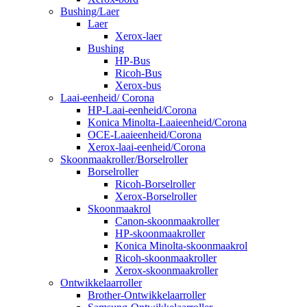
Bushing/Laer
Laer
Xerox-laer
Bushing
HP-Bus
Ricoh-Bus
Xerox-bus
Laai-eenheid/ Corona
HP-Laai-eenheid/Corona
Konica Minolta-Laaieenheid/Corona
OCE-Laaieenheid/Corona
Xerox-laai-eenheid/Corona
Skoonmaakroller/Borselroller
Borselroller
Ricoh-Borselroller
Xerox-Borselroller
Skoonmaakrol
Canon-skoonmaakroller
HP-skoonmaakroller
Konica Minolta-skoonmaakrol
Ricoh-skoonmaakroller
Xerox-skoonmaakroller
Ontwikkelaarroller
Brother-Ontwikkelaarroller