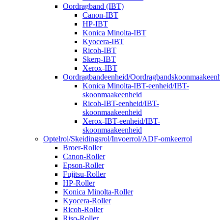
Oordragband (IBT)
Canon-IBT
HP-IBT
Konica Minolta-IBT
Kyocera-IBT
Ricoh-IBT
Skerp-IBT
Xerox-IBT
Oordragbandeenheid/Oordragbandskoonmaakeenh
Konica Minolta-IBT-eenheid/IBT-
skoonmaakeenheid
Ricoh-IBT-eenheid/IBT-
skoonmaakeenheid
Xerox-IBT-eenheid/IBT-
skoonmaakeenheid
Optelrol/Skeidingsrol/Invoerrol/ADF-omkeerrol
Broer-Roller
Canon-Roller
Epson-Roller
Fujitsu-Roller
HP-Roller
Konica Minolta-Roller
Kyocera-Roller
Ricoh-Roller
Riso-Roller