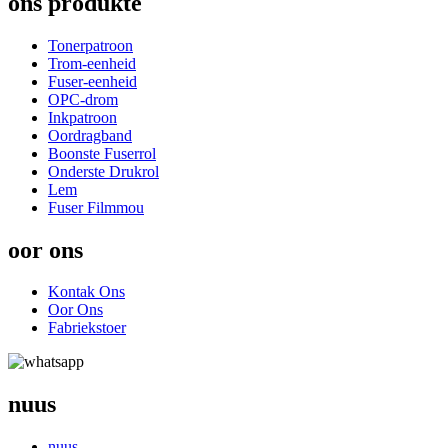
ons produkte
Tonerpatroon
Trom-eenheid
Fuser-eenheid
OPC-drom
Inkpatroon
Oordragband
Boonste Fuserrol
Onderste Drukrol
Lem
Fuser Filmmou
oor ons
Kontak Ons
Oor Ons
Fabriekstoer
nuus
nuus