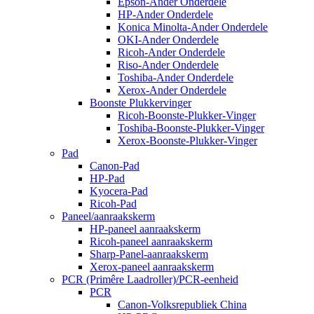
Epson-Ander Onderdele
HP-Ander Onderdele
Konica Minolta-Ander Onderdele
OKI-Ander Onderdele
Ricoh-Ander Onderdele
Riso-Ander Onderdele
Toshiba-Ander Onderdele
Xerox-Ander Onderdele
Boonste Plukkervinger
Ricoh-Boonste-Plukker-Vinger
Toshiba-Boonste-Plukker-Vinger
Xerox-Boonste-Plukker-Vinger
Pad
Canon-Pad
HP-Pad
Kyocera-Pad
Ricoh-Pad
Paneel/aanraakskerm
HP-paneel aanraakskerm
Ricoh-paneel aanraakskerm
Sharp-Panel-aanraakskerm
Xerox-paneel aanraakskerm
PCR (Primêre Laadroller)/PCR-eenheid
PCR
Canon-Volksrepubliek China