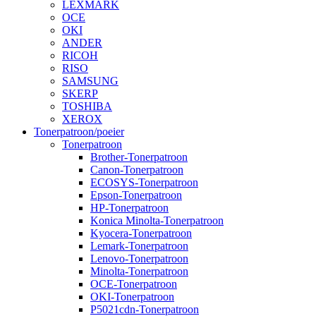
LEXMARK
OCE
OKI
ANDER
RICOH
RISO
SAMSUNG
SKERP
TOSHIBA
XEROX
Tonerpatroon/poeier
Tonerpatroon
Brother-Tonerpatroon
Canon-Tonerpatroon
ECOSYS-Tonerpatroon
Epson-Tonerpatroon
HP-Tonerpatroon
Konica Minolta-Tonerpatroon
Kyocera-Tonerpatroon
Lemark-Tonerpatroon
Lenovo-Tonerpatroon
Minolta-Tonerpatroon
OCE-Tonerpatroon
OKI-Tonerpatroon
P5021cdn-Tonerpatroon