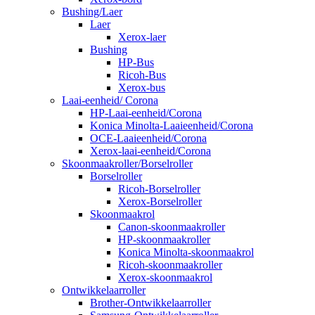
Bushing/Laer
Laer
Xerox-laer
Bushing
HP-Bus
Ricoh-Bus
Xerox-bus
Laai-eenheid/ Corona
HP-Laai-eenheid/Corona
Konica Minolta-Laaieenheid/Corona
OCE-Laaieenheid/Corona
Xerox-laai-eenheid/Corona
Skoonmaakroller/Borselroller
Borselroller
Ricoh-Borselroller
Xerox-Borselroller
Skoonmaakrol
Canon-skoonmaakroller
HP-skoonmaakroller
Konica Minolta-skoonmaakrol
Ricoh-skoonmaakroller
Xerox-skoonmaakrol
Ontwikkelaarroller
Brother-Ontwikkelaarroller