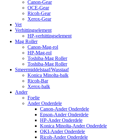
Canon-Gear
OCE-Gear
Ricoh-Gear
Xerox-Gear
Vet
Verhittingselement
HP-verhittingselement
Mag Roller
Canon-Mag-rol
HP-Mag-rol
Toshiba-Mag Roller
Toshiba-Mag Roller
Smeermiddelstaaf/Wasstaaf
Konica Minolta-balk
Ricoh-Bar
Xerox-balk
Ander
Foelie
Ander Onderdele
Canon-Ander Onderdele
Epson-Ander Onderdele
HP-Ander Onderdele
Konica Minolta-Ander Onderdele
OKI-Ander Onderdele
Ricoh-Ander Onderdele