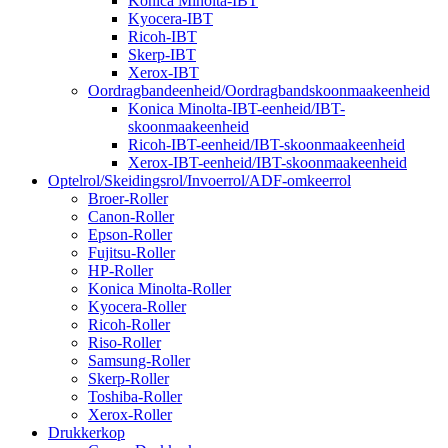
Konica Minolta-IBT
Kyocera-IBT
Ricoh-IBT
Skerp-IBT
Xerox-IBT
Oordragbandeenheid/Oordragbandskoonmaakeenheid
Konica Minolta-IBT-eenheid/IBT-
skoonmaakeenheid
Ricoh-IBT-eenheid/IBT-skoonmaakeenheid
Xerox-IBT-eenheid/IBT-skoonmaakeenheid
Optelrol/Skeidingsrol/Invoerrol/ADF-omkeerrol
Broer-Roller
Canon-Roller
Epson-Roller
Fujitsu-Roller
HP-Roller
Konica Minolta-Roller
Kyocera-Roller
Ricoh-Roller
Riso-Roller
Samsung-Roller
Skerp-Roller
Toshiba-Roller
Xerox-Roller
Drukkerkop