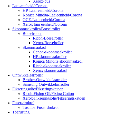
Xerox-bus
Laai-eenheid/ Corona
HP-Laai-eenheid/Corona
Konica Minolta-Laaieenheid/Corona
OCE-Laaieenheid/Corona
Xerox-laai-eenheid/Corona
Skoonmaakroller/Borselroller
Borselroller
Ricoh-Borselroller
Xerox-Borselroller
Skoonmaakrol
Canon-skoonmaakroller
HP-skoonmaakroller
Konica Minolta-skoonmaakrol
Ricoh-skoonmaakroller
Xerox-skoonmaakrol
Ontwikkelaarroller
Brother-Ontwikkelaarroller
Samsung-Ontwikkelaarroller
Fikseringsolie/Fikseringskatoen
Ricoh-Fixing Oil/Fixing Cotton
Xerox-Fikseringsolie/Fikseringskatoen
Fuser-drukrol
Toshiba-Fuser drukrol
Toerusting