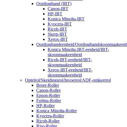
Oordragband (IBT)
Canon-IBT
HP-IBT
Konica Minolta-IBT
Kyocera-IBT
Ricoh-IBT
Skerp-IBT
Xerox-IBT
Oordragbandeenheid/Oordragbandskoonmaakeenh
Konica Minolta-IBT-eenheid/IBT-
skoonmaakeenheid
Ricoh-IBT-eenheid/IBT-
skoonmaakeenheid
Xerox-IBT-eenheid/IBT-
skoonmaakeenheid
Optelrol/Skeidingsrol/Invoerrol/ADF-omkeerrol
Broer-Roller
Canon-Roller
Epson-Roller
Fujitsu-Roller
HP-Roller
Konica Minolta-Roller
Kyocera-Roller
Ricoh-Roller
Riso-Roller