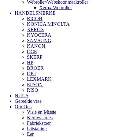
Webroller/Webskoonmaakroller
Xerox-Webroller
HANDELSMERKE
RICOH
KONICA MINOLTA
XEROX
KYOCERA
SAMSUNG
KANON
OCE
SKERP
HP
BROER
OKI
LEXMARK
EPSON
RISO
NUUS
Gereelde vrae
Oor Ons
Visie en Missie
Kernwaardes
Fabriekstoer
Uitstalling
Eer