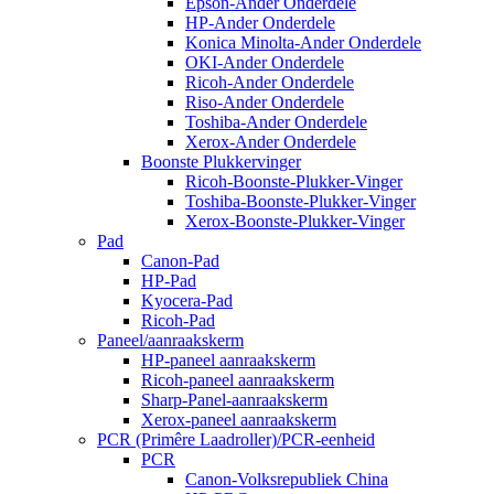
Epson-Ander Onderdele
HP-Ander Onderdele
Konica Minolta-Ander Onderdele
OKI-Ander Onderdele
Ricoh-Ander Onderdele
Riso-Ander Onderdele
Toshiba-Ander Onderdele
Xerox-Ander Onderdele
Boonste Plukkervinger
Ricoh-Boonste-Plukker-Vinger
Toshiba-Boonste-Plukker-Vinger
Xerox-Boonste-Plukker-Vinger
Pad
Canon-Pad
HP-Pad
Kyocera-Pad
Ricoh-Pad
Paneel/aanraakskerm
HP-paneel aanraakskerm
Ricoh-paneel aanraakskerm
Sharp-Panel-aanraakskerm
Xerox-paneel aanraakskerm
PCR (Primêre Laadroller)/PCR-eenheid
PCR
Canon-Volksrepubliek China