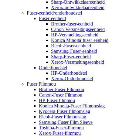
Sharp-Ontwikkelaareenheid
Xerox-ontwikkelaareenheid
Fuser-eenheid/onderhoudstel
Fuser-eenheid
Brother-fuser-eenheid
Canon-Versmeltingseenheid
HP-Versmeltingseenheid
Konica Minolta-fuser-eenheid
Ricoh-Fuser-eenheid
Samsung-Fuser-eenheid
Sharp-Fuser-eenheid
Xerox-Versmeltingseenheid
Onderhoudstel
HP-Onderhoudstel
Xerox-Onderhoudstel
Fuser Filmmou
Brother-Fuser Filmmou
Canon-Fuser Filmmou
HP-Fuser-filmmou
Konica Minolta-Fuser Filmomslag
Kyocera-Fuser-filmomslag
Ricoh-Fuser Filmomslag
Samsung-Fuser Film Sleeve
Toshiba-Fuser-filmmou
Xerox-Fuser-filmmou