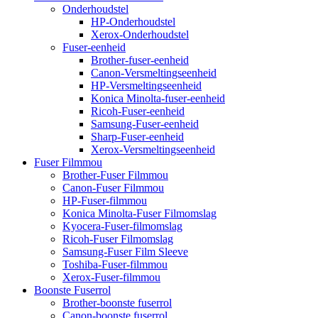
Onderhoudstel
HP-Onderhoudstel
Xerox-Onderhoudstel
Fuser-eenheid
Brother-fuser-eenheid
Canon-Versmeltingseenheid
HP-Versmeltingseenheid
Konica Minolta-fuser-eenheid
Ricoh-Fuser-eenheid
Samsung-Fuser-eenheid
Sharp-Fuser-eenheid
Xerox-Versmeltingseenheid
Fuser Filmmou
Brother-Fuser Filmmou
Canon-Fuser Filmmou
HP-Fuser-filmmou
Konica Minolta-Fuser Filmomslag
Kyocera-Fuser-filmomslag
Ricoh-Fuser Filmomslag
Samsung-Fuser Film Sleeve
Toshiba-Fuser-filmmou
Xerox-Fuser-filmmou
Boonste Fuserrol
Brother-boonste fuserrol
Canon-boonste fuserrol