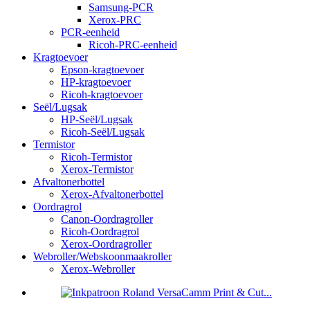
Samsung-PCR
Xerox-PRC
PCR-eenheid
Ricoh-PRC-eenheid
Kragtoevoer
Epson-kragtoevoer
HP-kragtoevoer
Ricoh-kragtoevoer
Seël/Lugsak
HP-Seël/Lugsak
Ricoh-Seël/Lugsak
Termistor
Ricoh-Termistor
Xerox-Termistor
Afvaltonerbottel
Xerox-Afvaltonerbottel
Oordragrol
Canon-Oordragroller
Ricoh-Oordragrol
Xerox-Oordragroller
Webroller/Webskoonmaakroller
Xerox-Webroller