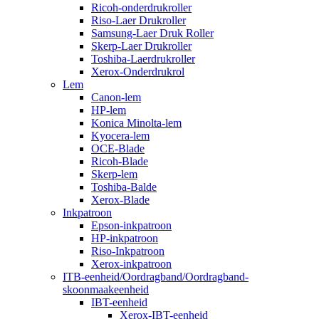
Ricoh-onderdrukroller
Riso-Laer Drukroller
Samsung-Laer Druk Roller
Skerp-Laer Drukroller
Toshiba-Laerdrukroller
Xerox-Onderdrukrol
Lem
Canon-lem
HP-lem
Konica Minolta-lem
Kyocera-lem
OCE-Blade
Ricoh-Blade
Skerp-lem
Toshiba-Balde
Xerox-Blade
Inkpatroon
Epson-inkpatroon
HP-inkpatroon
Riso-Inkpatroon
Xerox-inkpatroon
ITB-eenheid/Oordragband/Oordragband-
skoonmaakeenheid
IBT-eenheid
Xerox-IBT-eenheid