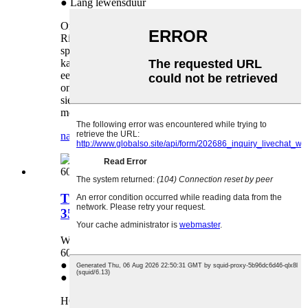
● Lang lewensduur
Ons verskaf hoëgehalte-ontwikkelaar-eenheid vir
Ricoh MPC3003 3503 4503 5503 6003. Ons
span is al meer as 10 jaar betrokke in die
kantoortoebehore-onderneming en was nog altyd
een van die professionele verskaffers van
onderdele, kopieermasjiene en drukkers. Ons
sien opreg daarna uit om 'n langtermynvennoot
met u te word!
navraag
detail
Trom-eenheid vir Ricoh MPC3003
3503 4503 6003 D1862259
Word gebruik in: Ricoh MPC3003 3503 4503
6003 D1862259
● Lang lewensduur
● Akkurate ooreenstemming
HONHAI TECHNOLOGY LIMITED fokus op