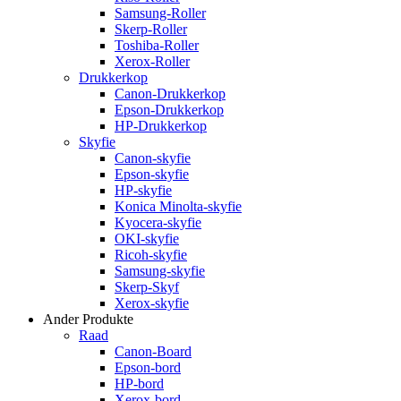
Samsung-Roller
Skerp-Roller
Toshiba-Roller
Xerox-Roller
Drukkerkop
Canon-Drukkerkop
Epson-Drukkerkop
HP-Drukkerkop
Skyfie
Canon-skyfie
Epson-skyfie
HP-skyfie
Konica Minolta-skyfie
Kyocera-skyfie
OKI-skyfie
Ricoh-skyfie
Samsung-skyfie
Skerp-Skyf
Xerox-skyfie
Ander Produkte
Raad
Canon-Board
Epson-bord
HP-bord
Xerox-bord