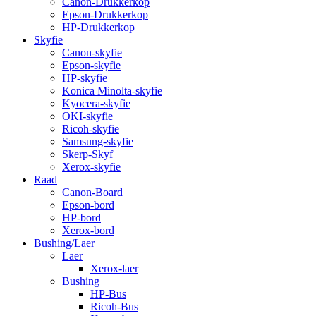
Canon-Drukkerkop
Epson-Drukkerkop
HP-Drukkerkop
Skyfie
Canon-skyfie
Epson-skyfie
HP-skyfie
Konica Minolta-skyfie
Kyocera-skyfie
OKI-skyfie
Ricoh-skyfie
Samsung-skyfie
Skerp-Skyf
Xerox-skyfie
Raad
Canon-Board
Epson-bord
HP-bord
Xerox-bord
Bushing/Laer
Laer
Xerox-laer
Bushing
HP-Bus
Ricoh-Bus