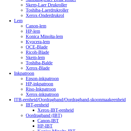
Skerp-Laer Drukroller
Toshiba-Laerdrukroller
Xerox-Onderdrukrol
Lem
Canon-lem
HP-lem
Konica Minolta-lem
Kyocera-lem
OCE-Blade
Ricoh-Blade
Skerp-lem
Toshiba-Balde
Xerox-Blade
Inkpatroon
Epson-inkpatroon
HP-inkpatroon
Riso-Inkpatroon
Xerox-inkpatroon
ITB-eenheid/Oordragband/Oordragband-skoonmaakeenheid
IBT-eenheid
Xerox-IBT-eenheid
Oordragband (IBT)
Canon-IBT
HP-IBT