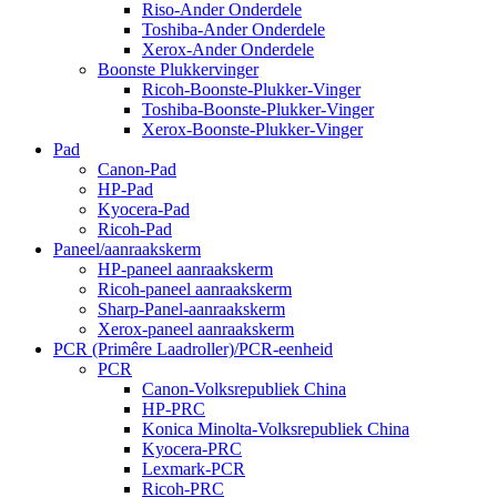
Riso-Ander Onderdele
Toshiba-Ander Onderdele
Xerox-Ander Onderdele
Boonste Plukkervinger
Ricoh-Boonste-Plukker-Vinger
Toshiba-Boonste-Plukker-Vinger
Xerox-Boonste-Plukker-Vinger
Pad
Canon-Pad
HP-Pad
Kyocera-Pad
Ricoh-Pad
Paneel/aanraakskerm
HP-paneel aanraakskerm
Ricoh-paneel aanraakskerm
Sharp-Panel-aanraakskerm
Xerox-paneel aanraakskerm
PCR (Primêre Laadroller)/PCR-eenheid
PCR
Canon-Volksrepubliek China
HP-PRC
Konica Minolta-Volksrepubliek China
Kyocera-PRC
Lexmark-PCR
Ricoh-PRC