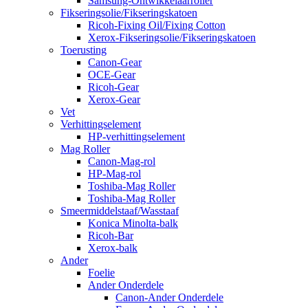
Samsung-Ontwikkelaarroller
Fikseringsolie/Fikseringskatoen
Ricoh-Fixing Oil/Fixing Cotton
Xerox-Fikseringsolie/Fikseringskatoen
Toerusting
Canon-Gear
OCE-Gear
Ricoh-Gear
Xerox-Gear
Vet
Verhittingselement
HP-verhittingselement
Mag Roller
Canon-Mag-rol
HP-Mag-rol
Toshiba-Mag Roller
Toshiba-Mag Roller
Smeermiddelstaaf/Wasstaaf
Konica Minolta-balk
Ricoh-Bar
Xerox-balk
Ander
Foelie
Ander Onderdele
Canon-Ander Onderdele