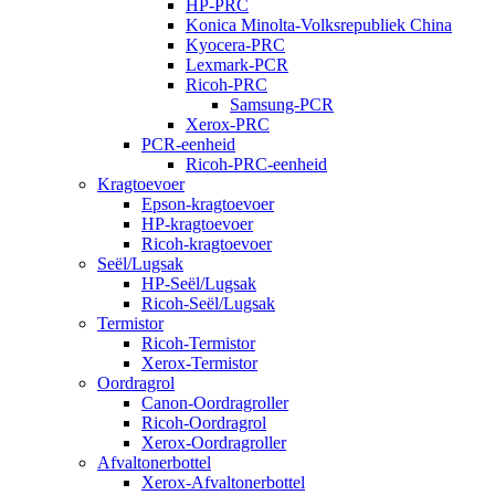
HP-PRC
Konica Minolta-Volksrepubliek China
Kyocera-PRC
Lexmark-PCR
Ricoh-PRC
Samsung-PCR
Xerox-PRC
PCR-eenheid
Ricoh-PRC-eenheid
Kragtoevoer
Epson-kragtoevoer
HP-kragtoevoer
Ricoh-kragtoevoer
Seël/Lugsak
HP-Seël/Lugsak
Ricoh-Seël/Lugsak
Termistor
Ricoh-Termistor
Xerox-Termistor
Oordragrol
Canon-Oordragroller
Ricoh-Oordragrol
Xerox-Oordragroller
Afvaltonerbottel
Xerox-Afvaltonerbottel