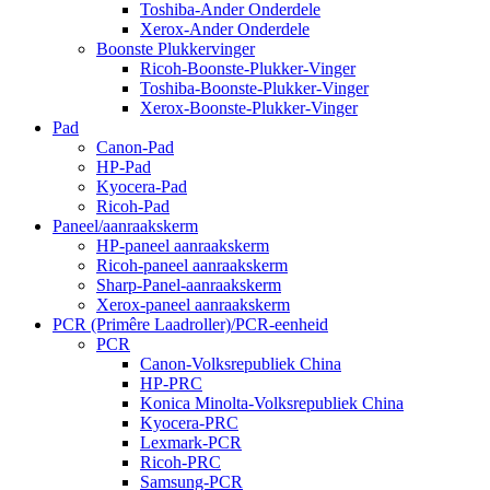
Toshiba-Ander Onderdele
Xerox-Ander Onderdele
Boonste Plukkervinger
Ricoh-Boonste-Plukker-Vinger
Toshiba-Boonste-Plukker-Vinger
Xerox-Boonste-Plukker-Vinger
Pad
Canon-Pad
HP-Pad
Kyocera-Pad
Ricoh-Pad
Paneel/aanraakskerm
HP-paneel aanraakskerm
Ricoh-paneel aanraakskerm
Sharp-Panel-aanraakskerm
Xerox-paneel aanraakskerm
PCR (Primêre Laadroller)/PCR-eenheid
PCR
Canon-Volksrepubliek China
HP-PRC
Konica Minolta-Volksrepubliek China
Kyocera-PRC
Lexmark-PCR
Ricoh-PRC
Samsung-PCR