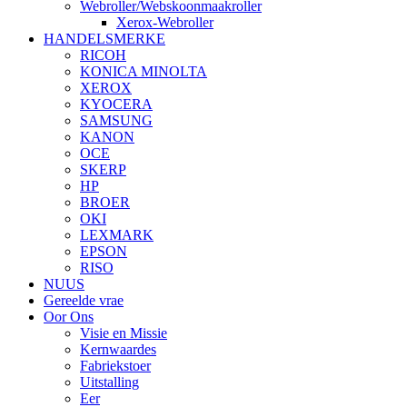
Webroller/Webskoonmaakroller
Xerox-Webroller
HANDELSMERKE
RICOH
KONICA MINOLTA
XEROX
KYOCERA
SAMSUNG
KANON
OCE
SKERP
HP
BROER
OKI
LEXMARK
EPSON
RISO
NUUS
Gereelde vrae
Oor Ons
Visie en Missie
Kernwaardes
Fabriekstoer
Uitstalling
Eer