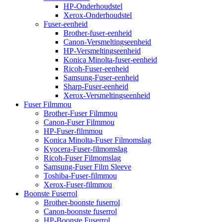
HP-Onderhoudstel
Xerox-Onderhoudstel
Fuser-eenheid
Brother-fuser-eenheid
Canon-Versmeltingseenheid
HP-Versmeltingseenheid
Konica Minolta-fuser-eenheid
Ricoh-Fuser-eenheid
Samsung-Fuser-eenheid
Sharp-Fuser-eenheid
Xerox-Versmeltingseenheid
Fuser Filmmou
Brother-Fuser Filmmou
Canon-Fuser Filmmou
HP-Fuser-filmmou
Konica Minolta-Fuser Filmomslag
Kyocera-Fuser-filmomslag
Ricoh-Fuser Filmomslag
Samsung-Fuser Film Sleeve
Toshiba-Fuser-filmmou
Xerox-Fuser-filmmou
Boonste Fuserrol
Brother-boonste fuserrol
Canon-boonste fuserrol
HP-Boonste Fuserrol