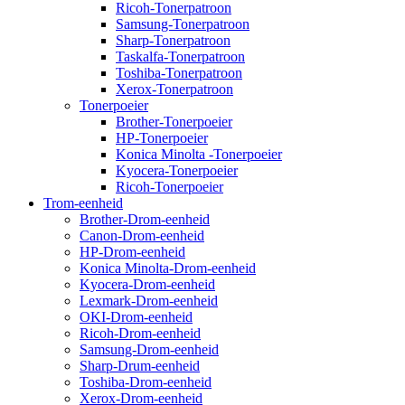
Ricoh-Tonerpatroon
Samsung-Tonerpatroon
Sharp-Tonerpatroon
Taskalfa-Tonerpatroon
Toshiba-Tonerpatroon
Xerox-Tonerpatroon
Tonerpoeier
Brother-Tonerpoeier
HP-Tonerpoeier
Konica Minolta -Tonerpoeier
Kyocera-Tonerpoeier
Ricoh-Tonerpoeier
Trom-eenheid
Brother-Drom-eenheid
Canon-Drom-eenheid
HP-Drom-eenheid
Konica Minolta-Drom-eenheid
Kyocera-Drom-eenheid
Lexmark-Drom-eenheid
OKI-Drom-eenheid
Ricoh-Drom-eenheid
Samsung-Drom-eenheid
Sharp-Drum-eenheid
Toshiba-Drom-eenheid
Xerox-Drom-eenheid