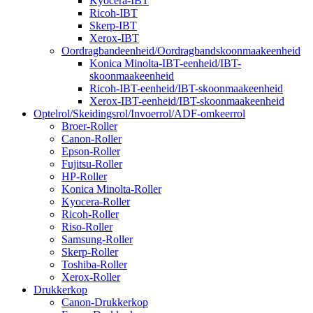
Kyocera-IBT
Ricoh-IBT
Skerp-IBT
Xerox-IBT
Oordragbandeenheid/Oordragbandskoonmaakeenheid
Konica Minolta-IBT-eenheid/IBT-
skoonmaakeenheid
Ricoh-IBT-eenheid/IBT-skoonmaakeenheid
Xerox-IBT-eenheid/IBT-skoonmaakeenheid
Optelrol/Skeidingsrol/Invoerrol/ADF-omkeerrol
Broer-Roller
Canon-Roller
Epson-Roller
Fujitsu-Roller
HP-Roller
Konica Minolta-Roller
Kyocera-Roller
Ricoh-Roller
Riso-Roller
Samsung-Roller
Skerp-Roller
Toshiba-Roller
Xerox-Roller
Drukkerkop
Canon-Drukkerkop