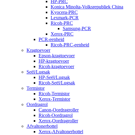
HP-PRC
Konica Minolta-Volksrepubliek China
Kyocera-PRC
Lexmark-PCR
Ricoh-PRC
Samsung-PCR
Xerox-PRC
PCR-eenheid
Ricoh-PRC-eenheid
Kragtoevoer
Epson-kragtoevoer
HP-kragtoevoer
Ricoh-kragtoevoer
Seël/Lugsak
HP-Seël/Lugsak
Ricoh-Seël/Lugsak
Termistor
Ricoh-Termistor
Xerox-Termistor
Oordragrol
Canon-Oordragroller
Ricoh-Oordragrol
Xerox-Oordragroller
Afvaltonerbottel
Xerox-Afvaltonerbottel