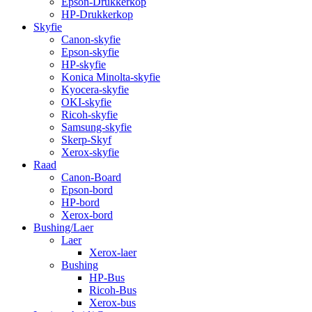
Epson-Drukkerkop
HP-Drukkerkop
Skyfie
Canon-skyfie
Epson-skyfie
HP-skyfie
Konica Minolta-skyfie
Kyocera-skyfie
OKI-skyfie
Ricoh-skyfie
Samsung-skyfie
Skerp-Skyf
Xerox-skyfie
Raad
Canon-Board
Epson-bord
HP-bord
Xerox-bord
Bushing/Laer
Laer
Xerox-laer
Bushing
HP-Bus
Ricoh-Bus
Xerox-bus