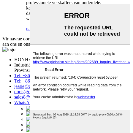
professionele verskaffers van onderdele,
kopieermasjiene en drukkers. Ons sien opreg
daarna uit om 'n langtermynvennoot met u te
word!
navraag
detail
Vir navrae oor ons produkte of pryslys, los asseblief u e-posadres
aan ons en ons sal binne 8 uur met u in verbinding tree.
navraag
HONHAI TEGNOLOGIE BEPERK
Industriële Sone, Nanhai, Foshan City, KwaZulu-Natal
Provinsie, China
Tel: +86 757 86771039
Tel: +86 14739630203
jessie@copierconsumables.com
doris@copierconsumables.com
sales8@copierconsumables.com
WhatsApp：8614739630203