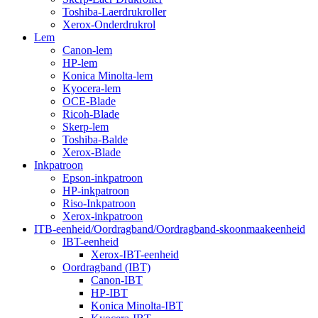
Toshiba-Laerdrukroller
Xerox-Onderdrukrol
Lem
Canon-lem
HP-lem
Konica Minolta-lem
Kyocera-lem
OCE-Blade
Ricoh-Blade
Skerp-lem
Toshiba-Balde
Xerox-Blade
Inkpatroon
Epson-inkpatroon
HP-inkpatroon
Riso-Inkpatroon
Xerox-inkpatroon
ITB-eenheid/Oordragband/Oordragband-skoonmaakeenheid
IBT-eenheid
Xerox-IBT-eenheid
Oordragband (IBT)
Canon-IBT
HP-IBT
Konica Minolta-IBT