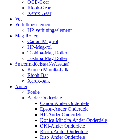
OCE-Gear
Ricoh-Gear
Xerox-Gear
Vet
Verhittingselement
HP-verhittingselement
Mag Roller
Canon-Mag-rol
HP-Mag-rol
Toshiba-Mag Roller
Toshiba-Mag Roller
Smeermiddelstaaf/Wasstaaf
Konica Minolta-balk
Ricoh-Bar
Xerox-balk
Ander
Foelie
Ander Onderdele
Canon-Ander Onderdele
Epson-Ander Onderdele
HP-Ander Onderdele
Konica Minolta-Ander Onderdele
OKI-Ander Onderdele
Ricoh-Ander Onderdele
Riso-Ander Onderdele