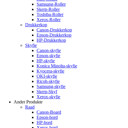
Samsung-Roller
Skerp-Roller
Toshiba-Roller
Xerox-Roller
Drukkerkop
Canon-Drukkerkop
Epson-Drukkerkop
HP-Drukkerkop
Skyfie
Canon-skyfie
Epson-skyfie
HP-skyfie
Konica Minolta-skyfie
Kyocera-skyfie
OKI-skyfie
Ricoh-skyfie
Samsung-skyfie
Skerp-Skyf
Xerox-skyfie
Ander Produkte
Raad
Canon-Board
Epson-bord
HP-bord
Xerox-bord