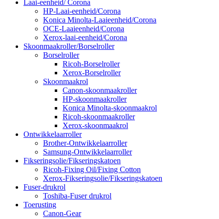
Laai-eenheid/ Corona
HP-Laai-eenheid/Corona
Konica Minolta-Laaieenheid/Corona
OCE-Laaieenheid/Corona
Xerox-laai-eenheid/Corona
Skoonmaakroller/Borselroller
Borselroller
Ricoh-Borselroller
Xerox-Borselroller
Skoonmaakrol
Canon-skoonmaakroller
HP-skoonmaakroller
Konica Minolta-skoonmaakrol
Ricoh-skoonmaakroller
Xerox-skoonmaakrol
Ontwikkelaarroller
Brother-Ontwikkelaarroller
Samsung-Ontwikkelaarroller
Fikseringsolie/Fikseringskatoen
Ricoh-Fixing Oil/Fixing Cotton
Xerox-Fikseringsolie/Fikseringskatoen
Fuser-drukrol
Toshiba-Fuser drukrol
Toerusting
Canon-Gear