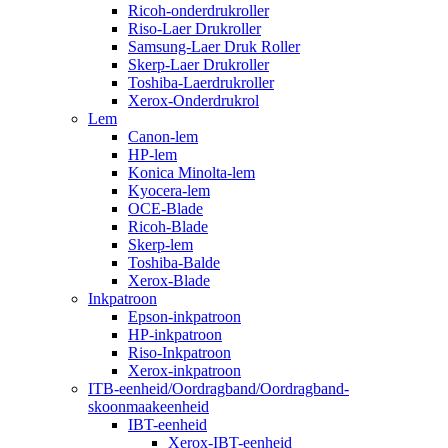
Ricoh-onderdrukroller
Riso-Laer Drukroller
Samsung-Laer Druk Roller
Skerp-Laer Drukroller
Toshiba-Laerdrukroller
Xerox-Onderdrukrol
Lem
Canon-lem
HP-lem
Konica Minolta-lem
Kyocera-lem
OCE-Blade
Ricoh-Blade
Skerp-lem
Toshiba-Balde
Xerox-Blade
Inkpatroon
Epson-inkpatroon
HP-inkpatroon
Riso-Inkpatroon
Xerox-inkpatroon
ITB-eenheid/Oordragband/Oordragband-
skoonmaakeenheid
IBT-eenheid
Xerox-IBT-eenheid