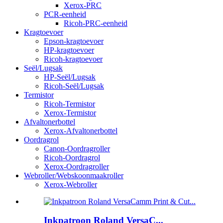
Xerox-PRC
PCR-eenheid
Ricoh-PRC-eenheid
Kragtoevoer
Epson-kragtoevoer
HP-kragtoevoer
Ricoh-kragtoevoer
Seël/Lugsak
HP-Seël/Lugsak
Ricoh-Seël/Lugsak
Termistor
Ricoh-Termistor
Xerox-Termistor
Afvaltonerbottel
Xerox-Afvaltonerbottel
Oordragrol
Canon-Oordragroller
Ricoh-Oordragrol
Xerox-Oordragroller
Webroller/Webskoonmaakroller
Xerox-Webroller
Inkpatroon Roland VersaC...