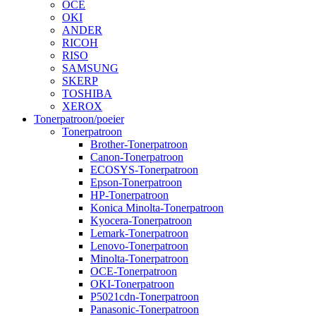
OCE
OKI
ANDER
RICOH
RISO
SAMSUNG
SKERP
TOSHIBA
XEROX
Tonerpatroon/poeier
Tonerpatroon
Brother-Tonerpatroon
Canon-Tonerpatroon
ECOSYS-Tonerpatroon
Epson-Tonerpatroon
HP-Tonerpatroon
Konica Minolta-Tonerpatroon
Kyocera-Tonerpatroon
Lemark-Tonerpatroon
Lenovo-Tonerpatroon
Minolta-Tonerpatroon
OCE-Tonerpatroon
OKI-Tonerpatroon
P5021cdn-Tonerpatroon
Panasonic-Tonerpatroon