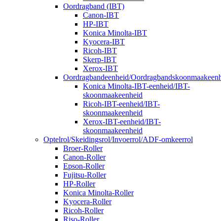
Oordragband (IBT)
Canon-IBT
HP-IBT
Konica Minolta-IBT
Kyocera-IBT
Ricoh-IBT
Skerp-IBT
Xerox-IBT
Oordragbandeenheid/Oordragbandskoonmaakeenh
Konica Minolta-IBT-eenheid/IBT-
skoonmaakeenheid
Ricoh-IBT-eenheid/IBT-
skoonmaakeenheid
Xerox-IBT-eenheid/IBT-
skoonmaakeenheid
Optelrol/Skeidingsrol/Invoerrol/ADF-omkeerrol
Broer-Roller
Canon-Roller
Epson-Roller
Fujitsu-Roller
HP-Roller
Konica Minolta-Roller
Kyocera-Roller
Ricoh-Roller
Riso-Roller