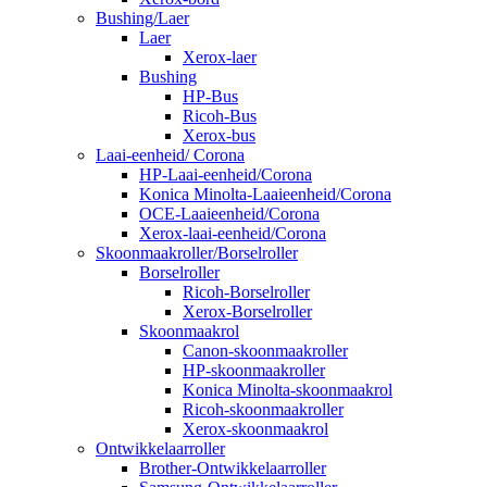
Bushing/Laer
Laer
Xerox-laer
Bushing
HP-Bus
Ricoh-Bus
Xerox-bus
Laai-eenheid/ Corona
HP-Laai-eenheid/Corona
Konica Minolta-Laaieenheid/Corona
OCE-Laaieenheid/Corona
Xerox-laai-eenheid/Corona
Skoonmaakroller/Borselroller
Borselroller
Ricoh-Borselroller
Xerox-Borselroller
Skoonmaakrol
Canon-skoonmaakroller
HP-skoonmaakroller
Konica Minolta-skoonmaakrol
Ricoh-skoonmaakroller
Xerox-skoonmaakrol
Ontwikkelaarroller
Brother-Ontwikkelaarroller