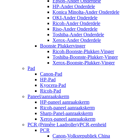
Epson-Ander Onderdele
HP-Ander Onderdele
Konica Minolta-Ander Onderdele
OKI-Ander Onderdele
Ricoh-Ander Onderdele
Riso-Ander Onderdele
Toshiba-Ander Onderdele
Xerox-Ander Onderdele
Boonste Plukkervinger
Ricoh-Boonste-Plukker-Vinger
Toshiba-Boonste-Plukker-Vinger
Xerox-Boonste-Plukker-Vinger
Pad
Canon-Pad
HP-Pad
Kyocera-Pad
Ricoh-Pad
Paneel/aanraakskerm
HP-paneel aanraakskerm
Ricoh-paneel aanraakskerm
Sharp-Panel-aanraakskerm
Xerox-paneel aanraakskerm
PCR (Primêre Laadroller)/PCR-eenheid
PCR
Canon-Volksrepubliek China