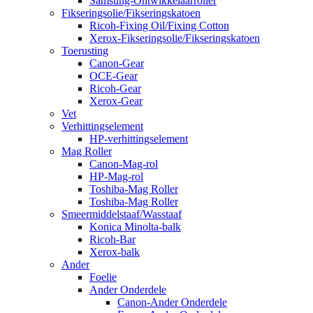
Samsung-Ontwikkelaarroller
Fikseringsolie/Fikseringskatoen
Ricoh-Fixing Oil/Fixing Cotton
Xerox-Fikseringsolie/Fikseringskatoen
Toerusting
Canon-Gear
OCE-Gear
Ricoh-Gear
Xerox-Gear
Vet
Verhittingselement
HP-verhittingselement
Mag Roller
Canon-Mag-rol
HP-Mag-rol
Toshiba-Mag Roller
Toshiba-Mag Roller
Smeermiddelstaaf/Wasstaaf
Konica Minolta-balk
Ricoh-Bar
Xerox-balk
Ander
Foelie
Ander Onderdele
Canon-Ander Onderdele