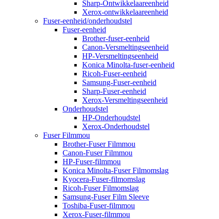
Sharp-Ontwikkelaareenheid
Xerox-ontwikkelaareenheid
Fuser-eenheid/onderhoudstel
Fuser-eenheid
Brother-fuser-eenheid
Canon-Versmeltingseenheid
HP-Versmeltingseenheid
Konica Minolta-fuser-eenheid
Ricoh-Fuser-eenheid
Samsung-Fuser-eenheid
Sharp-Fuser-eenheid
Xerox-Versmeltingseenheid
Onderhoudstel
HP-Onderhoudstel
Xerox-Onderhoudstel
Fuser Filmmou
Brother-Fuser Filmmou
Canon-Fuser Filmmou
HP-Fuser-filmmou
Konica Minolta-Fuser Filmomslag
Kyocera-Fuser-filmomslag
Ricoh-Fuser Filmomslag
Samsung-Fuser Film Sleeve
Toshiba-Fuser-filmmou
Xerox-Fuser-filmmou