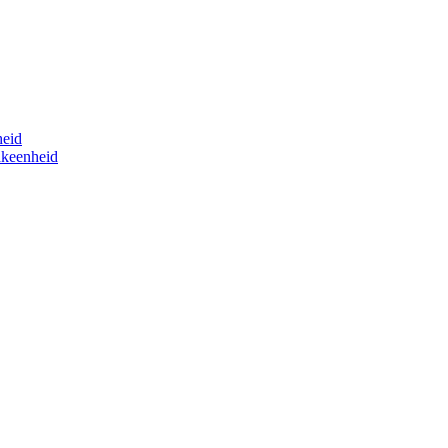
eid
akeenheid