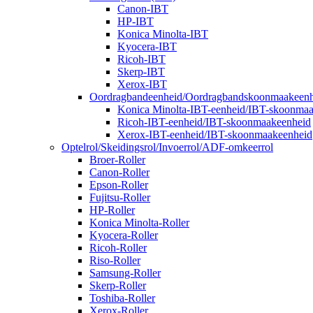
Canon-IBT
HP-IBT
Konica Minolta-IBT
Kyocera-IBT
Ricoh-IBT
Skerp-IBT
Xerox-IBT
Oordragbandeenheid/Oordragbandskoonmaakeenh
Konica Minolta-IBT-eenheid/IBT-skoonma
Ricoh-IBT-eenheid/IBT-skoonmaakeenheid
Xerox-IBT-eenheid/IBT-skoonmaakeenheid
Optelrol/Skeidingsrol/Invoerrol/ADF-omkeerrol
Broer-Roller
Canon-Roller
Epson-Roller
Fujitsu-Roller
HP-Roller
Konica Minolta-Roller
Kyocera-Roller
Ricoh-Roller
Riso-Roller
Samsung-Roller
Skerp-Roller
Toshiba-Roller
Xerox-Roller