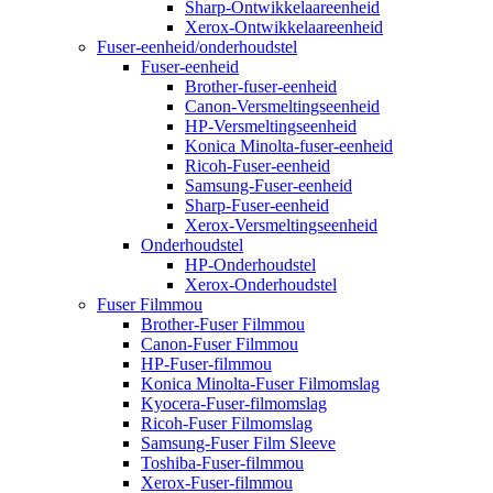
Sharp-Ontwikkelaareenheid
Xerox-Ontwikkelaareenheid
Fuser-eenheid/onderhoudstel
Fuser-eenheid
Brother-fuser-eenheid
Canon-Versmeltingseenheid
HP-Versmeltingseenheid
Konica Minolta-fuser-eenheid
Ricoh-Fuser-eenheid
Samsung-Fuser-eenheid
Sharp-Fuser-eenheid
Xerox-Versmeltingseenheid
Onderhoudstel
HP-Onderhoudstel
Xerox-Onderhoudstel
Fuser Filmmou
Brother-Fuser Filmmou
Canon-Fuser Filmmou
HP-Fuser-filmmou
Konica Minolta-Fuser Filmomslag
Kyocera-Fuser-filmomslag
Ricoh-Fuser Filmomslag
Samsung-Fuser Film Sleeve
Toshiba-Fuser-filmmou
Xerox-Fuser-filmmou