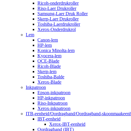
Ricoh-onderdrukroller
Riso-Laer Drukroller
Samsung-Laer Druk Roller
Skerp-Laer Drukroller
Toshiba-Laerdrukroller
Xerox-Onderdrukrol
Lem
Canon-lem
HP-lem
Konica Minolta-lem
Kyocera-lem
OCE-Blade
Ricoh-Blade
Skerp-lem
Toshiba-Balde
Xerox-Blade
Inkpatroon
Epson-inkpatroon
HP-inkpatroon
Riso-Inkpatroon
Xerox-inkpatroon
ITB-eenheid/Oordragband/Oordragband-skoonmaakeenh
IBT-eenheid
Xerox-IBT-eenheid
Oordragband (IBT)