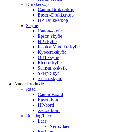
Drukkerkop
Canon-Drukkerkop
Epson-Drukkerkop
HP-Drukkerkop
Skyfie
Canon-skyfie
Epson-skyfie
HP-skyfie
Konica Minolta-skyfie
Kyocera-skyfie
OKI-skyfie
Ricoh-skyfie
Samsung-skyfie
Skerp-Skyf
Xerox-skyfie
Ander Produkte
Raad
Canon-Board
Epson-bord
HP-bord
Xerox-bord
Bushing/Laer
Laer
Xerox-laer
Bushing