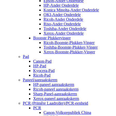
Epson-Ander Onderdele
HP-Ander Onderdele
Konica Minolta-Ander Onderdele
OKI-Ander Onderdele
Ricoh-Ander Onderdele
Riso-Ander Onderdele
Toshiba-Ander Onderdele
Xerox-Ander Onderdele
Boonste Plukkervinger
Ricoh-Boonste-Plukker-Vinger
Toshiba-Boonste-Plukker-Vinger
Xerox-Boonste-Plukker-Vinger
Pad
Canon-Pad
HP-Pad
Kyocera-Pad
Ricoh-Pad
Paneel/aanraakskerm
HP-paneel aanraakskerm
Ricoh-paneel aanraakskerm
Sharp-Panel-aanraakskerm
Xerox-paneel aanraakskerm
PCR (Primêre Laadroller)/PCR-eenheid
PCR
Canon-Volksrepubliek China