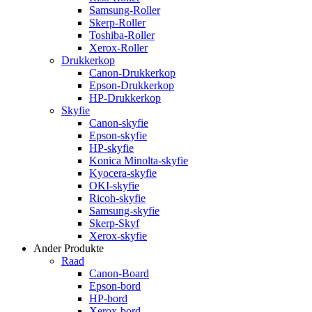
Samsung-Roller
Skerp-Roller
Toshiba-Roller
Xerox-Roller
Drukkerkop
Canon-Drukkerkop
Epson-Drukkerkop
HP-Drukkerkop
Skyfie
Canon-skyfie
Epson-skyfie
HP-skyfie
Konica Minolta-skyfie
Kyocera-skyfie
OKI-skyfie
Ricoh-skyfie
Samsung-skyfie
Skerp-Skyf
Xerox-skyfie
Ander Produkte
Raad
Canon-Board
Epson-bord
HP-bord
Xerox-bord