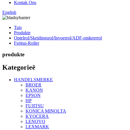
Kontak Ons
English
Tuis
Produkte
Optelrol/Skeidingsrol/Invoerrol/ADF-omkeerrol
Fujitsu-Roller
produkte
Kategorieë
HANDELSMERKE
BROER
KANON
EPSON
HP
FUJITSU
KONICA MINOLTA
KYOCERA
LENOVO
LEXMARK