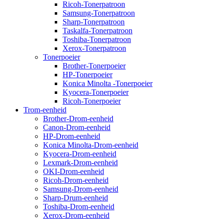
Ricoh-Tonerpatroon
Samsung-Tonerpatroon
Sharp-Tonerpatroon
Taskalfa-Tonerpatroon
Toshiba-Tonerpatroon
Xerox-Tonerpatroon
Tonerpoeier
Brother-Tonerpoeier
HP-Tonerpoeier
Konica Minolta -Tonerpoeier
Kyocera-Tonerpoeier
Ricoh-Tonerpoeier
Trom-eenheid
Brother-Drom-eenheid
Canon-Drom-eenheid
HP-Drom-eenheid
Konica Minolta-Drom-eenheid
Kyocera-Drom-eenheid
Lexmark-Drom-eenheid
OKI-Drom-eenheid
Ricoh-Drom-eenheid
Samsung-Drom-eenheid
Sharp-Drum-eenheid
Toshiba-Drom-eenheid
Xerox-Drom-eenheid