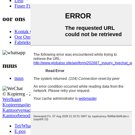
Lem
Fuser Filmmou
oor ons
Kontak Ons
Oor Ons
Fabriekstoer
nuus
nuus
© Kopiereg - 2010-2022: Alle regte voorbehou.
Warm Produkte
-
Werfkaart
Kopieermasjienonderdele
,
Onderdele-bykomstighede
,
Kantoorvergadering
,
Kantoorverbruiksgoedere
,
Drukkeronderdele
,
Kantoorbenodigdhede
,
Tel/Whatsapp
E-pos