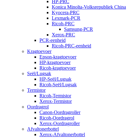
HP-PRC
Konica Minolta-Volksrepubliek China
Kyocera-PRC
Lexmark-PCR
Ricoh-PRC
Samsung-PCR
Xerox-PRC
PCR-eenheid
Ricoh-PRC-eenheid
Kragtoevoer
Epson-kragtoevoer
HP-kragtoevoer
Ricoh-kragtoevoer
Seël/Lugsak
HP-Seël/Lugsak
Ricoh-Seël/Lugsak
Termistor
Ricoh-Termistor
Xerox-Termistor
Oordragrol
Canon-Oordragroller
Ricoh-Oordragrol
Xerox-Oordragroller
Afvaltonerbottel
Xerox-Afvaltonerbottel