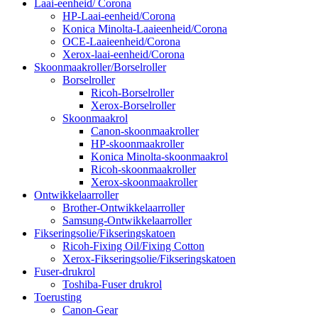
Laai-eenheid/ Corona
HP-Laai-eenheid/Corona
Konica Minolta-Laaieenheid/Corona
OCE-Laaieenheid/Corona
Xerox-laai-eenheid/Corona
Skoonmaakroller/Borselroller
Borselroller
Ricoh-Borselroller
Xerox-Borselroller
Skoonmaakrol
Canon-skoonmaakroller
HP-skoonmaakroller
Konica Minolta-skoonmaakrol
Ricoh-skoonmaakroller
Xerox-skoonmaakroller
Ontwikkelaarroller
Brother-Ontwikkelaarroller
Samsung-Ontwikkelaarroller
Fikseringsolie/Fikseringskatoen
Ricoh-Fixing Oil/Fixing Cotton
Xerox-Fikseringsolie/Fikseringskatoen
Fuser-drukrol
Toshiba-Fuser drukrol
Toerusting
Canon-Gear