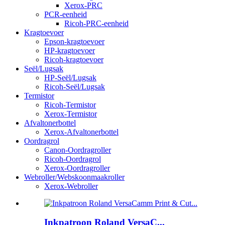
Xerox-PRC
PCR-eenheid
Ricoh-PRC-eenheid
Kragtoevoer
Epson-kragtoevoer
HP-kragtoevoer
Ricoh-kragtoevoer
Seël/Lugsak
HP-Seël/Lugsak
Ricoh-Seël/Lugsak
Termistor
Ricoh-Termistor
Xerox-Termistor
Afvaltonerbottel
Xerox-Afvaltonerbottel
Oordragrol
Canon-Oordragroller
Ricoh-Oordragrol
Xerox-Oordragroller
Webroller/Webskoonmaakroller
Xerox-Webroller
Inkpatroon Roland VersaC...