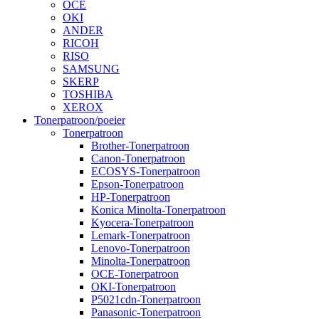
OCE
OKI
ANDER
RICOH
RISO
SAMSUNG
SKERP
TOSHIBA
XEROX
Tonerpatroon/poeier
Tonerpatroon
Brother-Tonerpatroon
Canon-Tonerpatroon
ECOSYS-Tonerpatroon
Epson-Tonerpatroon
HP-Tonerpatroon
Konica Minolta-Tonerpatroon
Kyocera-Tonerpatroon
Lemark-Tonerpatroon
Lenovo-Tonerpatroon
Minolta-Tonerpatroon
OCE-Tonerpatroon
OKI-Tonerpatroon
P5021cdn-Tonerpatroon
Panasonic-Tonerpatroon