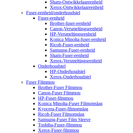
Sharp-Ontwikkelaareenheid
Xerox-Ontwikkelaareenheid
Fuser-eenheid/onderhoudstel
Fuser-eenheid
Brother-fuser-eenheid
Canon-Versmeltingseenheid
HP-Versmeltingseenheid
Konica Minolta-fuser-eenheid
Ricoh-Fuser-eenheid
Samsung-Fuser-eenheid
Sharp-Fuser-eenheid
Xerox-Versmeltingseenheid
Onderhoudstel
HP-Onderhoudstel
Xerox-Onderhoudstel
Fuser Filmmou
Brother-Fuser Filmmou
Canon-Fuser Filmmou
HP-Fuser-filmmou
Konica Minolta-Fuser Filmomslag
Kyocera-Fuser-filmomslag
Ricoh-Fuser Filmomslag
Samsung-Fuser Film Sleeve
Toshiba-Fuser-filmmou
Xerox-Fuser-filmmou