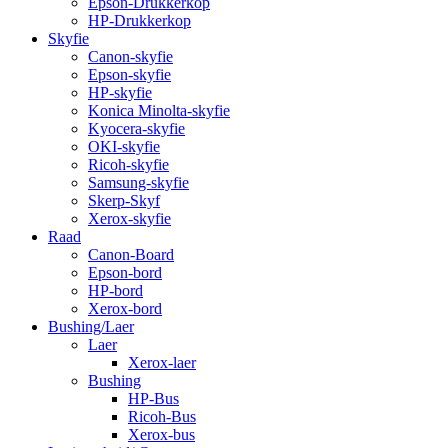
Epson-Drukkerkop
HP-Drukkerkop
Skyfie
Canon-skyfie
Epson-skyfie
HP-skyfie
Konica Minolta-skyfie
Kyocera-skyfie
OKI-skyfie
Ricoh-skyfie
Samsung-skyfie
Skerp-Skyf
Xerox-skyfie
Raad
Canon-Board
Epson-bord
HP-bord
Xerox-bord
Bushing/Laer
Laer
Xerox-laer
Bushing
HP-Bus
Ricoh-Bus
Xerox-bus