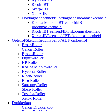
Kyocera-IBT
Ricoh-IBT
Skerp-IBT
Xerox-IBT
Oordragbandeenheid/Oordragbandskoonmaakeenheid
Konica Minolta-IBT-eenheid/IBT-
skoonmaakeenheid
Ricoh-IBT-eenheid/IBT-skoonmaakeenheid
Xerox-IBT-eenheid/IBT-skoonmaakeenheid
Optelrol/Skeidingsrol/Invoerrol/ADF-omkeerrol
Broer-Roller
Canon-Roller
Epson-Roller
Fujitsu-Roller
HP-Roller
Konica Minolta-Roller
Kyocera-Roller
Ricoh-Roller
Riso-Roller
Samsung-Roller
Skerp-Roller
Toshiba-Roller
Xerox-Roller
Drukkerkop
Canon-Drukkerkop