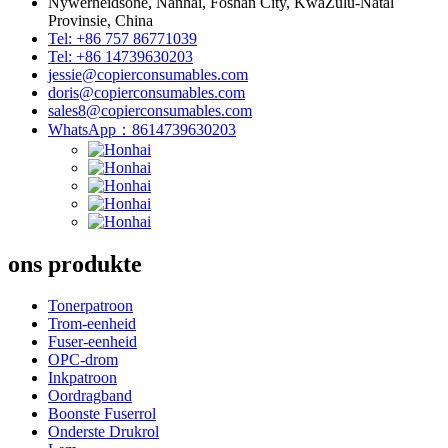
Nywerheidsone, Nanhai, Foshan City, KwaZulu-Natal
Provinsie, China
Tel: +86 757 86771039
Tel: +86 14739630203
jessie@copierconsumables.com
doris@copierconsumables.com
sales8@copierconsumables.com
WhatsApp：8614739630203
ons produkte
Tonerpatroon
Trom-eenheid
Fuser-eenheid
OPC-drom
Inkpatroon
Oordragband
Boonste Fuserrol
Onderste Drukrol