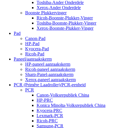
Toshiba-Ander Onderdele
Xerox-Ander Onderdele
Boonste Plukkervinger
Ricoh-Boonste-Plukker-Vinger
Toshiba-Boonste-Plukker-Vinger
Xerox-Boonste-Plukker-Vinger
Pad
Canon-Pad
HP-Pad
Kyocera-Pad
Ricoh-Pad
Paneel/aanraakskerm
HP-paneel aanraakskerm
Ricoh-paneel aanraakskerm
Sharp-Panel-aanraakskerm
Xerox-paneel aanraakskerm
PCR (Primêre Laadroller)/PCR-eenheid
PCR
Canon-Volksrepubliek China
HP-PRC
Konica Minolta-Volksrepubliek China
Kyocera-PRC
Lexmark-PCR
Ricoh-PRC
Samsung-PCR