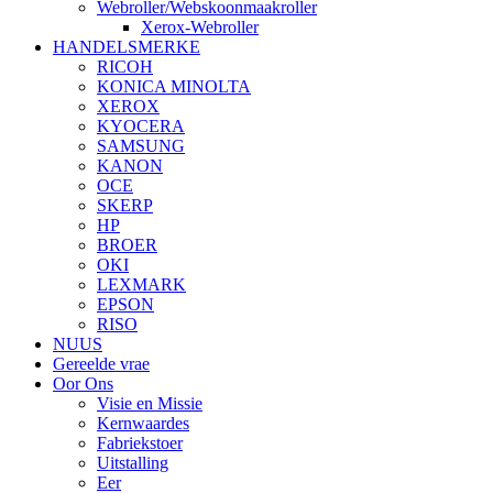
Webroller/Webskoonmaakroller
Xerox-Webroller
HANDELSMERKE
RICOH
KONICA MINOLTA
XEROX
KYOCERA
SAMSUNG
KANON
OCE
SKERP
HP
BROER
OKI
LEXMARK
EPSON
RISO
NUUS
Gereelde vrae
Oor Ons
Visie en Missie
Kernwaardes
Fabriekstoer
Uitstalling
Eer