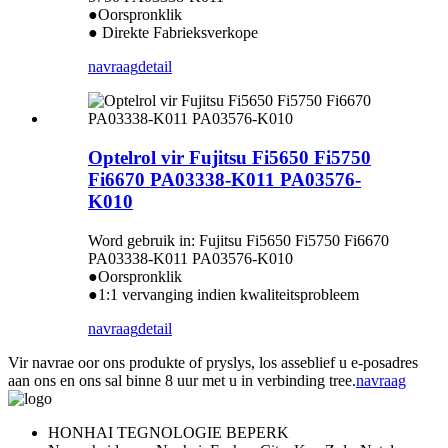
●Oorspronklik
● Direkte Fabrieksverkope
navraag
detail
Optelrol vir Fujitsu Fi5650 Fi5750
Fi6670 PA03338-K011 PA03576-
K010
Word gebruik in: Fujitsu Fi5650 Fi5750 Fi6670
PA03338-K011 PA03576-K010
●Oorspronklik
●1:1 vervanging indien kwaliteitsprobleem
navraag
detail
Vir navrae oor ons produkte of pryslys, los asseblief u e-posadres
aan ons en ons sal binne 8 uur met u in verbinding tree.
navraag
HONHAI TEGNOLOGIE BEPERK