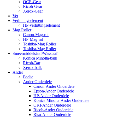
OCE-Gear
Ricoh-Gear
Xerox-Gear
Vet
Verhittingselement
HP-verhittingselement
Mag Roller
Canon-Mag-rol
HP-Mag-rol
Toshiba-Mag Roller
Toshiba-Mag Roller
Smeermiddelstaaf/Wasstaaf
Konica Minolta-balk
Ricoh-Bar
Xerox-balk
Ander
Foelie
Ander Onderdele
Canon-Ander Onderdele
Epson-Ander Onderdele
HP-Ander Onderdele
Konica Minolta-Ander Onderdele
OKI-Ander Onderdele
Ricoh-Ander Onderdele
Riso-Ander Onderdele