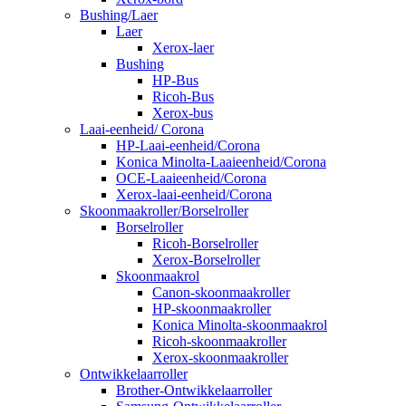
Bushing/Laer
Laer
Xerox-laer
Bushing
HP-Bus
Ricoh-Bus
Xerox-bus
Laai-eenheid/ Corona
HP-Laai-eenheid/Corona
Konica Minolta-Laaieenheid/Corona
OCE-Laaieenheid/Corona
Xerox-laai-eenheid/Corona
Skoonmaakroller/Borselroller
Borselroller
Ricoh-Borselroller
Xerox-Borselroller
Skoonmaakrol
Canon-skoonmaakroller
HP-skoonmaakroller
Konica Minolta-skoonmaakrol
Ricoh-skoonmaakroller
Xerox-skoonmaakroller
Ontwikkelaarroller
Brother-Ontwikkelaarroller