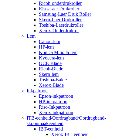
Ricoh-onderdrukroller
Riso-Laer Drukroller
Samsung-Laer Druk Roller
Skerp-Laer Drukroller
Toshiba-Laerdrukroller
Xerox-Onderdrukrol
Lem
Canon-lem
HP-lem
Konica Minolta-lem
Kyocera-lem
OCE-Blade
Ricoh-Blade
Skerp-lem
Toshiba-Balde
Xerox-Blade
Inkpatroon
Epson-inkpatroon
HP-inkpatroon
Riso-Inkpatroon
Xerox-inkpatroon
ITB-eenheid/Oordragband/Oordragband-
skoonmaakeenheid
IBT-eenheid
Xerox-IBT-eenheid