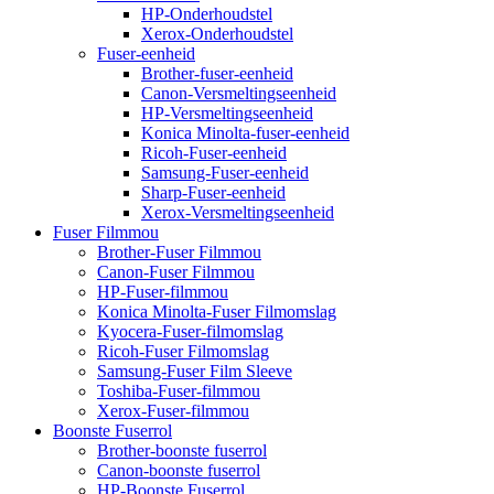
HP-Onderhoudstel
Xerox-Onderhoudstel
Fuser-eenheid
Brother-fuser-eenheid
Canon-Versmeltingseenheid
HP-Versmeltingseenheid
Konica Minolta-fuser-eenheid
Ricoh-Fuser-eenheid
Samsung-Fuser-eenheid
Sharp-Fuser-eenheid
Xerox-Versmeltingseenheid
Fuser Filmmou
Brother-Fuser Filmmou
Canon-Fuser Filmmou
HP-Fuser-filmmou
Konica Minolta-Fuser Filmomslag
Kyocera-Fuser-filmomslag
Ricoh-Fuser Filmomslag
Samsung-Fuser Film Sleeve
Toshiba-Fuser-filmmou
Xerox-Fuser-filmmou
Boonste Fuserrol
Brother-boonste fuserrol
Canon-boonste fuserrol
HP-Boonste Fuserrol