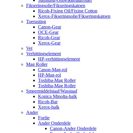
Samsung-Ontwikkelaarroller
Fikseringsolie/Fikseringskatoen
Ricoh-Fixing Oil/Fixing Cotton
Xerox-Fikseringsolie/Fikseringskatoen
Toerusting
Canon-Gear
OCE-Gear
Ricoh-Gear
Xerox-Gear
Vet
Verhittingselement
HP-verhittingselement
Mag Roller
Canon-Mag-rol
HP-Mag-rol
Toshiba-Mag Roller
Toshiba-Mag Roller
Smeermiddelstaaf/Wasstaaf
Konica Minolta-balk
Ricoh-Bar
Xerox-balk
Ander
Foelie
Ander Onderdele
Canon-Ander Onderdele