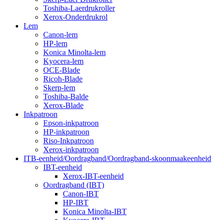
Toshiba-Laerdrukroller
Xerox-Onderdrukrol
Lem
Canon-lem
HP-lem
Konica Minolta-lem
Kyocera-lem
OCE-Blade
Ricoh-Blade
Skerp-lem
Toshiba-Balde
Xerox-Blade
Inkpatroon
Epson-inkpatroon
HP-inkpatroon
Riso-Inkpatroon
Xerox-inkpatroon
ITB-eenheid/Oordragband/Oordragband-skoonmaakeenheid
IBT-eenheid
Xerox-IBT-eenheid
Oordragband (IBT)
Canon-IBT
HP-IBT
Konica Minolta-IBT