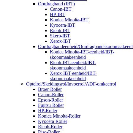
Oordragband (IBT)
Canon-IBT
HP-IBT
Konica Minolta-IBT
Kyocera-IBT
Ricoh-IBT
Skerp-IBT
Xerox-IBT
Oordragbandeenheid/Oordragbandskoonmaakeenh
Konica Minolta-IBT-eenheid/IBT-
skoonmaakeenheid
Ricoh-IBT-eenheid/IBT-
skoonmaakeenheid
Xerox-IBT-eenheid/IBT-
skoonmaakeenheid
Optelrol/Skeidingsrol/Invoerrol/ADF-omkeerrol
Broer-Roller
Canon-Roller
Epson-Roller
Fujitsu-Roller
HP-Roller
Konica Minolta-Roller
Kyocera-Roller
Ricoh-Roller
Riso-Roller