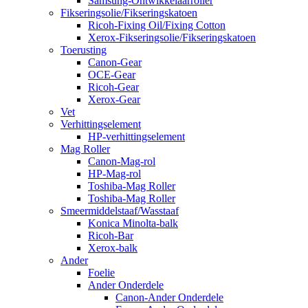
Samsung-Ontwikkelaarroller
Fikseringsolie/Fikseringskatoen
Ricoh-Fixing Oil/Fixing Cotton
Xerox-Fikseringsolie/Fikseringskatoen
Toerusting
Canon-Gear
OCE-Gear
Ricoh-Gear
Xerox-Gear
Vet
Verhittingselement
HP-verhittingselement
Mag Roller
Canon-Mag-rol
HP-Mag-rol
Toshiba-Mag Roller
Toshiba-Mag Roller
Smeermiddelstaaf/Wasstaaf
Konica Minolta-balk
Ricoh-Bar
Xerox-balk
Ander
Foelie
Ander Onderdele
Canon-Ander Onderdele