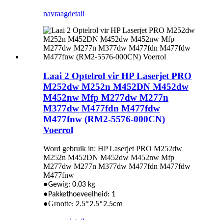
navraag
detail
Laai 2 Optelrol vir HP Laserjet PRO
M252dw M252n M452DN M452dw
M452nw Mfp M277dw M277n
M377dw M477fdn M477fdw
M477fnw (RM2-5576-000CN)
Voerrol
Word gebruik in: HP Laserjet PRO M252dw
M252n M452DN M452dw M452nw Mfp
M277dw M277n M377dw M477fdn M477fdw
M477fnw
●
Gewig: 0.03 kg
●
Pakkethoeveelheid: 1
●Grootte
: 2.5*2.5*2.5cm