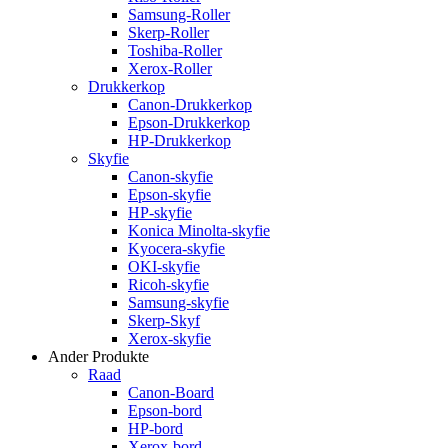
Samsung-Roller
Skerp-Roller
Toshiba-Roller
Xerox-Roller
Drukkerkop
Canon-Drukkerkop
Epson-Drukkerkop
HP-Drukkerkop
Skyfie
Canon-skyfie
Epson-skyfie
HP-skyfie
Konica Minolta-skyfie
Kyocera-skyfie
OKI-skyfie
Ricoh-skyfie
Samsung-skyfie
Skerp-Skyf
Xerox-skyfie
Ander Produkte
Raad
Canon-Board
Epson-bord
HP-bord
Xerox-bord