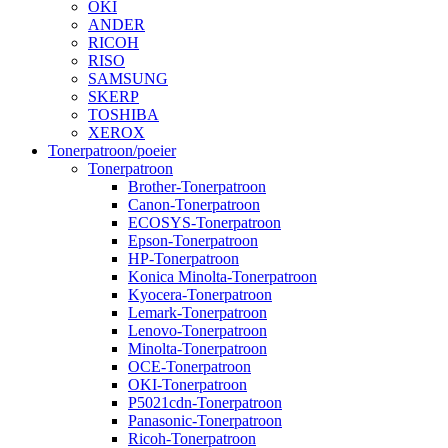
OKI
ANDER
RICOH
RISO
SAMSUNG
SKERP
TOSHIBA
XEROX
Tonerpatroon/poeier
Tonerpatroon
Brother-Tonerpatroon
Canon-Tonerpatroon
ECOSYS-Tonerpatroon
Epson-Tonerpatroon
HP-Tonerpatroon
Konica Minolta-Tonerpatroon
Kyocera-Tonerpatroon
Lemark-Tonerpatroon
Lenovo-Tonerpatroon
Minolta-Tonerpatroon
OCE-Tonerpatroon
OKI-Tonerpatroon
P5021cdn-Tonerpatroon
Panasonic-Tonerpatroon
Ricoh-Tonerpatroon