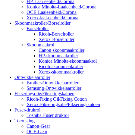
HP-Laai-eenheid/Corona
Konica Minolta-Laaieenheid/Corona
OCE-Laaieenheid/Corona
Xerox-laai-eenheid/Corona
Skoonmaakroller/Borselroller
Borselroller
Ricoh-Borselroller
Xerox-Borselroller
Skoonmaakrol
Canon-skoonmaakroller
HP-skoonmaakroller
Konica Minolta-skoonmaakrol
Ricoh-skoonmaakroller
Xerox-skoonmaakroller
Ontwikkelaarroller
Brother-Ontwikkelaarroller
Samsung-Ontwikkelaarroller
Fikseringsolie/Fikseringskatoen
Ricoh-Fixing Oil/Fixing Cotton
Xerox-Fikseringsolie/Fikseringskatoen
Fuser-drukrol
Toshiba-Fuser drukrol
Toerusting
Canon-Gear
OCE-Gear