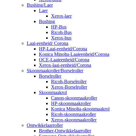
Bushing/Laer
Laer
Xerox-laer
Bushing
HP-Bus
Ricoh-Bus
Xerox-bus
Laai-eenheid/ Corona
HP-Laai-eenheid/Corona
Konica Minolta-Laaieenheid/Corona
OCE-Laaieenheid/Corona
Xerox-laai-eenheid/Corona
Skoonmaakroller/Borselroller
Borselroller
Ricoh-Borselroller
Xerox-Borselroller
Skoonmaakrol
Canon-skoonmaakroller
HP-skoonmaakroller
Konica Minolta-skoonmaakrol
Ricoh-skoonmaakroller
Xerox-skoonmaakroller
Ontwikkelaarroller
Brother-Ontwikkelaarroller