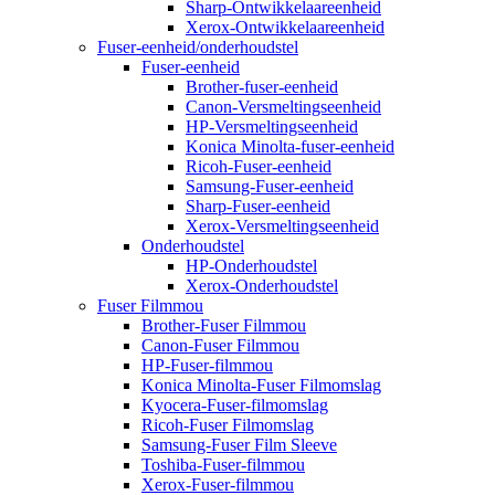
Sharp-Ontwikkelaareenheid
Xerox-Ontwikkelaareenheid
Fuser-eenheid/onderhoudstel
Fuser-eenheid
Brother-fuser-eenheid
Canon-Versmeltingseenheid
HP-Versmeltingseenheid
Konica Minolta-fuser-eenheid
Ricoh-Fuser-eenheid
Samsung-Fuser-eenheid
Sharp-Fuser-eenheid
Xerox-Versmeltingseenheid
Onderhoudstel
HP-Onderhoudstel
Xerox-Onderhoudstel
Fuser Filmmou
Brother-Fuser Filmmou
Canon-Fuser Filmmou
HP-Fuser-filmmou
Konica Minolta-Fuser Filmomslag
Kyocera-Fuser-filmomslag
Ricoh-Fuser Filmomslag
Samsung-Fuser Film Sleeve
Toshiba-Fuser-filmmou
Xerox-Fuser-filmmou