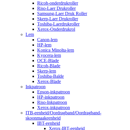
Ricoh-onderdrukroller
Riso-Laer Drukroller
Samsung-Laer Druk Roller
Skerp-Laer Drukroller
Toshiba-Laerdrukroller
Xerox-Onderdrukrol
Lem
Canon-lem
HP-lem
Konica Minolta-lem
Kyocera-lem
OCE-Blade
Ricoh-Blade
Skerp-lem
Toshiba-Balde
Xerox-Blade
Inkpatroon
Epson-inkpatroon
HP-inkpatroon
Riso-Inkpatroon
Xerox-inkpatroon
ITB-eenheid/Oordragband/Oordragband-
skoonmaakeenheid
IBT-eenheid
Xerox-IBT-eenheid