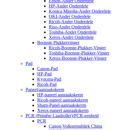
Epson-Ander Onderdele
HP-Ander Onderdele
Konica Minolta-Ander Onderdele
OKI-Ander Onderdele
Ricoh-Ander Onderdele
Riso-Ander Onderdele
Toshiba-Ander Onderdele
Xerox-Ander Onderdele
Boonste Plukkervinger
Ricoh-Boonste-Plukker-Vinger
Toshiba-Boonste-Plukker-Vinger
Xerox-Boonste-Plukker-Vinger
Pad
Canon-Pad
HP-Pad
Kyocera-Pad
Ricoh-Pad
Paneel/aanraakskerm
HP-paneel aanraakskerm
Ricoh-paneel aanraakskerm
Sharp-Panel-aanraakskerm
Xerox-paneel aanraakskerm
PCR (Primêre Laadroller)/PCR-eenheid
PCR
Canon-Volksrepubliek China