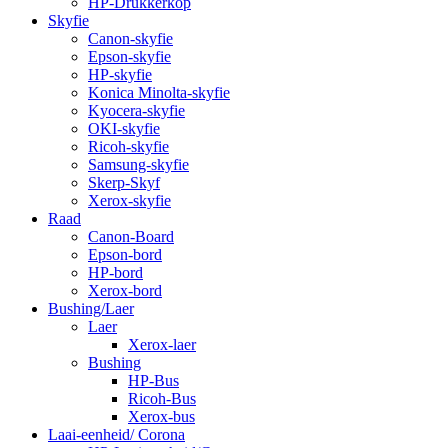
HP-Drukkerkop
Skyfie
Canon-skyfie
Epson-skyfie
HP-skyfie
Konica Minolta-skyfie
Kyocera-skyfie
OKI-skyfie
Ricoh-skyfie
Samsung-skyfie
Skerp-Skyf
Xerox-skyfie
Raad
Canon-Board
Epson-bord
HP-bord
Xerox-bord
Bushing/Laer
Laer
Xerox-laer
Bushing
HP-Bus
Ricoh-Bus
Xerox-bus
Laai-eenheid/ Corona