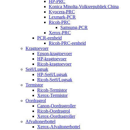
HP-PRC
Konica Minolta-Volksrepubliek China
Kyocera-PRC
Lexmark-PCR
Ricoh-PRC
Samsung-PCR
Xerox-PRC
PCR-eenheid
Ricoh-PRC-eenheid
Kragtoevoer
Epson-kragtoevoer
HP-kragtoevoer
Ricoh-kragtoevoer
Seël/Lugsak
HP-Seël/Lugsak
Ricoh-Seël/Lugsak
Termistor
Ricoh-Termistor
Xerox-Termistor
Oordragrol
Canon-Oordragroller
Ricoh-Oordragrol
Xerox-Oordragroller
Afvaltonerbottel
Xerox-Afvaltonerbottel