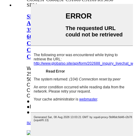
Skeidingsrol Oorspronklike vir Ricoh
AF032094 MP 2554SP 3054SP
3554SP 4054SP 4055SP 5055SP
6055SP C3003 C3004 C3004ex
C3503 C3504 C3504ex C4503 C5503
C6003 C6502SP C8002SP C5100s
C5110s RT3030 SP8400DN
Word gebruik in: Ricoh AF032094 MP
2554SP 3054SP 3554SP 4054SP 4055SP
5055SP 6055SP C3003 C3004 C3004ex
C3503 C3504 C3504ex C4503 C5503
C6003 C6502SP C8002SP C5100s
C5110s RT3030 SP8400DN
● Gewig: 0.35 kg
●Pakkethoeveelheid: 3
● Grootte: 10*4*3cm
navraag
detail