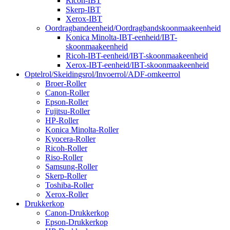
Ricoh-IBT
Skerp-IBT
Xerox-IBT
Oordragbandeenheid/Oordragbandskoonmaakeenheid
Konica Minolta-IBT-eenheid/IBT-
skoonmaakeenheid
Ricoh-IBT-eenheid/IBT-skoonmaakeenheid
Xerox-IBT-eenheid/IBT-skoonmaakeenheid
Optelrol/Skeidingsrol/Invoerrol/ADF-omkeerrol
Broer-Roller
Canon-Roller
Epson-Roller
Fujitsu-Roller
HP-Roller
Konica Minolta-Roller
Kyocera-Roller
Ricoh-Roller
Riso-Roller
Samsung-Roller
Skerp-Roller
Toshiba-Roller
Xerox-Roller
Drukkerkop
Canon-Drukkerkop
Epson-Drukkerkop