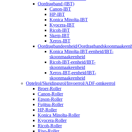
Oordragband (IBT)
Canon-IBT
HP-IBT
Konica Minolta-IBT
Kyocera-IBT
Ricoh-IBT
Skerp-IBT
Xerox-IBT
Oordragbandeenheid/Oordragbandskoonmaakeenh
Konica Minolta-IBT-eenheid/IBT-
skoonmaakeenheid
Ricoh-IBT-eenheid/IBT-
skoonmaakeenheid
Xerox-IBT-eenheid/IBT-
skoonmaakeenheid
Optelrol/Skeidingsrol/Invoerrol/ADF-omkeerrol
Broer-Roller
Canon-Roller
Epson-Roller
Fujitsu-Roller
HP-Roller
Konica Minolta-Roller
Kyocera-Roller
Ricoh-Roller
Riso-Roller