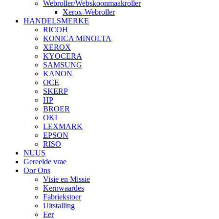
Webroller/Webskoonmaakroller
Xerox-Webroller
HANDELSMERKE
RICOH
KONICA MINOLTA
XEROX
KYOCERA
SAMSUNG
KANON
OCE
SKERP
HP
BROER
OKI
LEXMARK
EPSON
RISO
NUUS
Gereelde vrae
Oor Ons
Visie en Missie
Kernwaardes
Fabriekstoer
Uitstalling
Eer