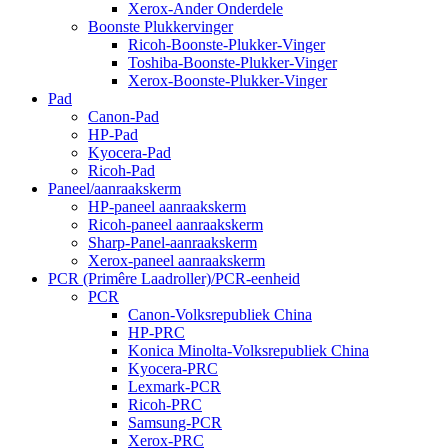
Xerox-Ander Onderdele
Boonste Plukkervinger
Ricoh-Boonste-Plukker-Vinger
Toshiba-Boonste-Plukker-Vinger
Xerox-Boonste-Plukker-Vinger
Pad
Canon-Pad
HP-Pad
Kyocera-Pad
Ricoh-Pad
Paneel/aanraakskerm
HP-paneel aanraakskerm
Ricoh-paneel aanraakskerm
Sharp-Panel-aanraakskerm
Xerox-paneel aanraakskerm
PCR (Primêre Laadroller)/PCR-eenheid
PCR
Canon-Volksrepubliek China
HP-PRC
Konica Minolta-Volksrepubliek China
Kyocera-PRC
Lexmark-PCR
Ricoh-PRC
Samsung-PCR
Xerox-PRC