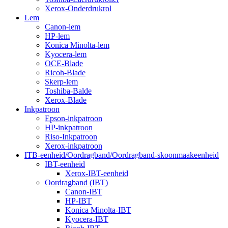
Xerox-Onderdrukrol
Lem
Canon-lem
HP-lem
Konica Minolta-lem
Kyocera-lem
OCE-Blade
Ricoh-Blade
Skerp-lem
Toshiba-Balde
Xerox-Blade
Inkpatroon
Epson-inkpatroon
HP-inkpatroon
Riso-Inkpatroon
Xerox-inkpatroon
ITB-eenheid/Oordragband/Oordragband-skoonmaakeenheid
IBT-eenheid
Xerox-IBT-eenheid
Oordragband (IBT)
Canon-IBT
HP-IBT
Konica Minolta-IBT
Kyocera-IBT