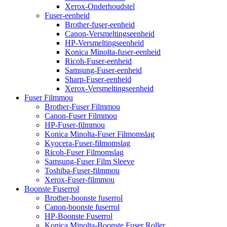
Xerox-Onderhoudstel
Fuser-eenheid
Brother-fuser-eenheid
Canon-Versmeltingseenheid
HP-Versmeltingseenheid
Konica Minolta-fuser-eenheid
Ricoh-Fuser-eenheid
Samsung-Fuser-eenheid
Sharp-Fuser-eenheid
Xerox-Versmeltingseenheid
Fuser Filmmou
Brother-Fuser Filmmou
Canon-Fuser Filmmou
HP-Fuser-filmmou
Konica Minolta-Fuser Filmomslag
Kyocera-Fuser-filmomslag
Ricoh-Fuser Filmomslag
Samsung-Fuser Film Sleeve
Toshiba-Fuser-filmmou
Xerox-Fuser-filmmou
Boonste Fuserrol
Brother-boonste fuserrol
Canon-boonste fuserrol
HP-Boonste Fuserrol
Konica Minolta-Boonste Fuser Roller