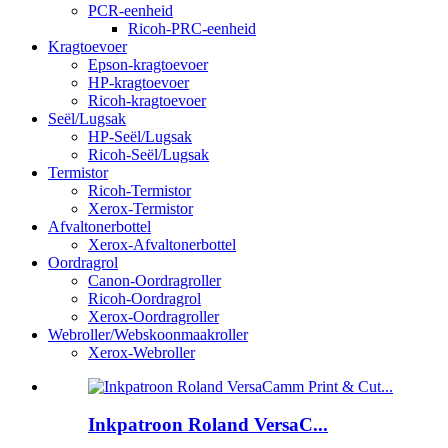
PCR-eenheid
Ricoh-PRC-eenheid
Kragtoevoer
Epson-kragtoevoer
HP-kragtoevoer
Ricoh-kragtoevoer
Seël/Lugsak
HP-Seël/Lugsak
Ricoh-Seël/Lugsak
Termistor
Ricoh-Termistor
Xerox-Termistor
Afvaltonerbottel
Xerox-Afvaltonerbottel
Oordragrol
Canon-Oordragroller
Ricoh-Oordragrol
Xerox-Oordragroller
Webroller/Webskoonmaakroller
Xerox-Webroller
Inkpatroon Roland VersaC...