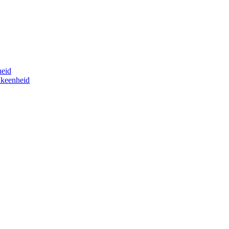
eid
akeenheid