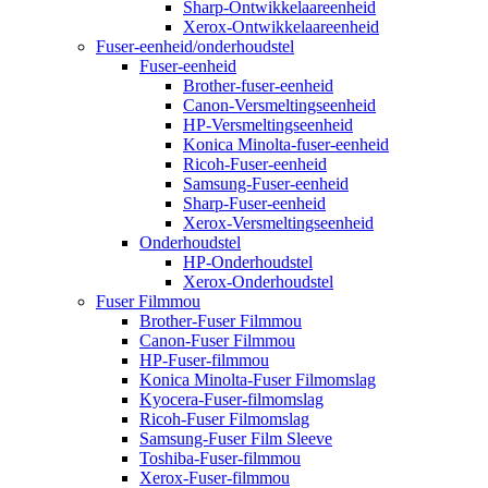
Sharp-Ontwikkelaareenheid
Xerox-Ontwikkelaareenheid
Fuser-eenheid/onderhoudstel
Fuser-eenheid
Brother-fuser-eenheid
Canon-Versmeltingseenheid
HP-Versmeltingseenheid
Konica Minolta-fuser-eenheid
Ricoh-Fuser-eenheid
Samsung-Fuser-eenheid
Sharp-Fuser-eenheid
Xerox-Versmeltingseenheid
Onderhoudstel
HP-Onderhoudstel
Xerox-Onderhoudstel
Fuser Filmmou
Brother-Fuser Filmmou
Canon-Fuser Filmmou
HP-Fuser-filmmou
Konica Minolta-Fuser Filmomslag
Kyocera-Fuser-filmomslag
Ricoh-Fuser Filmomslag
Samsung-Fuser Film Sleeve
Toshiba-Fuser-filmmou
Xerox-Fuser-filmmou