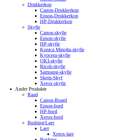
Drukkerkop
Canon-Drukkerkop
Epson-Drukkerkop
HP-Drukkerkop
Skyfie
Canon-skyfie
Epson-skyfie
HP-skyfie
Konica Minolta-skyfie
Kyocera-skyfie
OKI-skyfie
Ricoh-skyfie
Samsung-skyfie
Skerp-Skyf
Xerox-skyfie
Ander Produkte
Raad
Canon-Board
Epson-bord
HP-bord
Xerox-bord
Bushing/Laer
Laer
Xerox-laer
Bushing