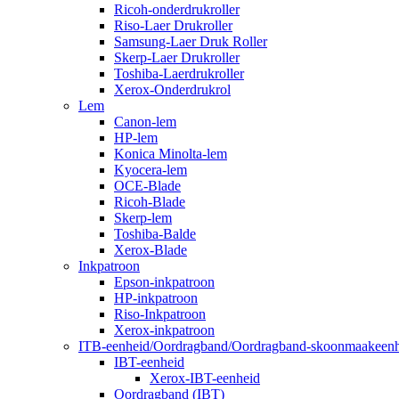
Ricoh-onderdrukroller
Riso-Laer Drukroller
Samsung-Laer Druk Roller
Skerp-Laer Drukroller
Toshiba-Laerdrukroller
Xerox-Onderdrukrol
Lem
Canon-lem
HP-lem
Konica Minolta-lem
Kyocera-lem
OCE-Blade
Ricoh-Blade
Skerp-lem
Toshiba-Balde
Xerox-Blade
Inkpatroon
Epson-inkpatroon
HP-inkpatroon
Riso-Inkpatroon
Xerox-inkpatroon
ITB-eenheid/Oordragband/Oordragband-skoonmaakeenh
IBT-eenheid
Xerox-IBT-eenheid
Oordragband (IBT)