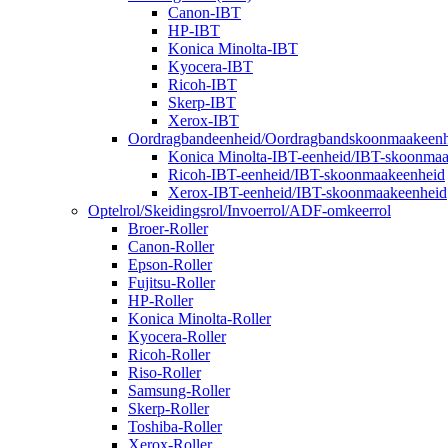
Canon-IBT
HP-IBT
Konica Minolta-IBT
Kyocera-IBT
Ricoh-IBT
Skerp-IBT
Xerox-IBT
Oordragbandeenheid/Oordragbandskoonmaakeenh
Konica Minolta-IBT-eenheid/IBT-skoonma
Ricoh-IBT-eenheid/IBT-skoonmaakeenheid
Xerox-IBT-eenheid/IBT-skoonmaakeenheid
Optelrol/Skeidingsrol/Invoerrol/ADF-omkeerrol
Broer-Roller
Canon-Roller
Epson-Roller
Fujitsu-Roller
HP-Roller
Konica Minolta-Roller
Kyocera-Roller
Ricoh-Roller
Riso-Roller
Samsung-Roller
Skerp-Roller
Toshiba-Roller
Xerox-Roller