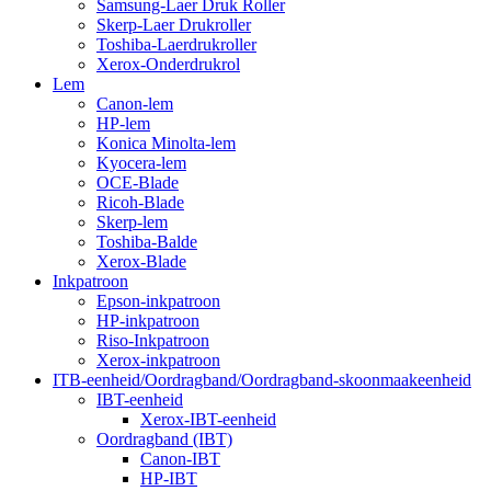
Samsung-Laer Druk Roller
Skerp-Laer Drukroller
Toshiba-Laerdrukroller
Xerox-Onderdrukrol
Lem
Canon-lem
HP-lem
Konica Minolta-lem
Kyocera-lem
OCE-Blade
Ricoh-Blade
Skerp-lem
Toshiba-Balde
Xerox-Blade
Inkpatroon
Epson-inkpatroon
HP-inkpatroon
Riso-Inkpatroon
Xerox-inkpatroon
ITB-eenheid/Oordragband/Oordragband-skoonmaakeenheid
IBT-eenheid
Xerox-IBT-eenheid
Oordragband (IBT)
Canon-IBT
HP-IBT