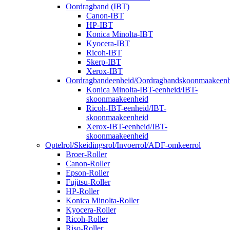
Oordragband (IBT)
Canon-IBT
HP-IBT
Konica Minolta-IBT
Kyocera-IBT
Ricoh-IBT
Skerp-IBT
Xerox-IBT
Oordragbandeenheid/Oordragbandskoonmaakeenh
Konica Minolta-IBT-eenheid/IBT-
skoonmaakeenheid
Ricoh-IBT-eenheid/IBT-
skoonmaakeenheid
Xerox-IBT-eenheid/IBT-
skoonmaakeenheid
Optelrol/Skeidingsrol/Invoerrol/ADF-omkeerrol
Broer-Roller
Canon-Roller
Epson-Roller
Fujitsu-Roller
HP-Roller
Konica Minolta-Roller
Kyocera-Roller
Ricoh-Roller
Riso-Roller