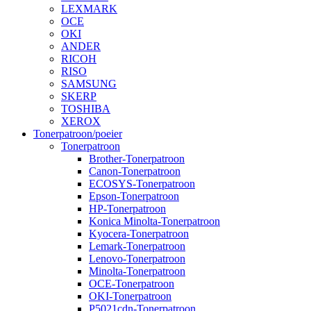
LEXMARK
OCE
OKI
ANDER
RICOH
RISO
SAMSUNG
SKERP
TOSHIBA
XEROX
Tonerpatroon/poeier
Tonerpatroon
Brother-Tonerpatroon
Canon-Tonerpatroon
ECOSYS-Tonerpatroon
Epson-Tonerpatroon
HP-Tonerpatroon
Konica Minolta-Tonerpatroon
Kyocera-Tonerpatroon
Lemark-Tonerpatroon
Lenovo-Tonerpatroon
Minolta-Tonerpatroon
OCE-Tonerpatroon
OKI-Tonerpatroon
P5021cdn-Tonerpatroon