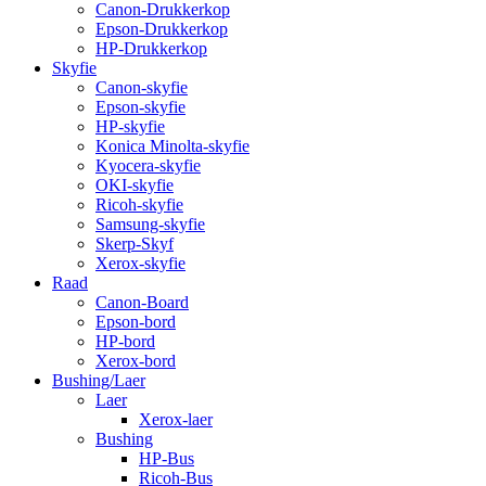
Canon-Drukkerkop
Epson-Drukkerkop
HP-Drukkerkop
Skyfie
Canon-skyfie
Epson-skyfie
HP-skyfie
Konica Minolta-skyfie
Kyocera-skyfie
OKI-skyfie
Ricoh-skyfie
Samsung-skyfie
Skerp-Skyf
Xerox-skyfie
Raad
Canon-Board
Epson-bord
HP-bord
Xerox-bord
Bushing/Laer
Laer
Xerox-laer
Bushing
HP-Bus
Ricoh-Bus