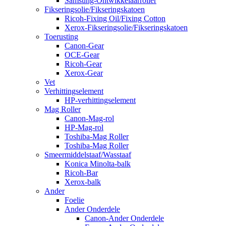
Samsung-Ontwikkelaarroller
Fikseringsolie/Fikseringskatoen
Ricoh-Fixing Oil/Fixing Cotton
Xerox-Fikseringsolie/Fikseringskatoen
Toerusting
Canon-Gear
OCE-Gear
Ricoh-Gear
Xerox-Gear
Vet
Verhittingselement
HP-verhittingselement
Mag Roller
Canon-Mag-rol
HP-Mag-rol
Toshiba-Mag Roller
Toshiba-Mag Roller
Smeermiddelstaaf/Wasstaaf
Konica Minolta-balk
Ricoh-Bar
Xerox-balk
Ander
Foelie
Ander Onderdele
Canon-Ander Onderdele