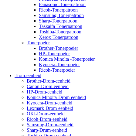
Panasonic-Tonerpatroon
Ricoh-Tonerpatroon
Samsung-Tonerpatroon
Sharp-Tonerpatroon
Taskalfa-Tonerpatroon
Toshiba-Tonerpatroon
Xerox-Tonerpatroon
Tonerpoeier
Brother-Tonerpoeier
HP-Tonerpoeier
Konica Minolta -Tonerpoeier
Kyocera-Tonerpoeier
Ricoh-Tonerpoeier
Trom-eenheid
Brother-Drom-eenheid
Canon-Drom-eenheid
HP-Drom-eenheid
Konica Minolta-Drom-eenheid
Kyocera-Drom-eenheid
Lexmark-Drom-eenheid
OKI-Drom-eenheid
Ricoh-Drom-eenheid
Samsung-Drom-eenheid
Sharp-Drum-eenheid
Toshiba-Drom-eenheid