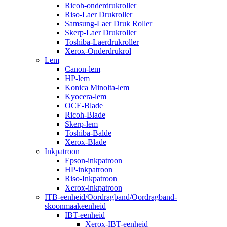
Ricoh-onderdrukroller
Riso-Laer Drukroller
Samsung-Laer Druk Roller
Skerp-Laer Drukroller
Toshiba-Laerdrukroller
Xerox-Onderdrukrol
Lem
Canon-lem
HP-lem
Konica Minolta-lem
Kyocera-lem
OCE-Blade
Ricoh-Blade
Skerp-lem
Toshiba-Balde
Xerox-Blade
Inkpatroon
Epson-inkpatroon
HP-inkpatroon
Riso-Inkpatroon
Xerox-inkpatroon
ITB-eenheid/Oordragband/Oordragband-
skoonmaakeenheid
IBT-eenheid
Xerox-IBT-eenheid