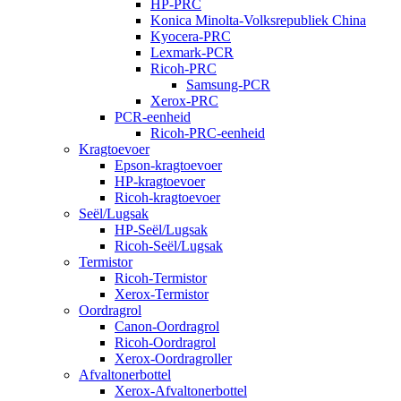
HP-PRC
Konica Minolta-Volksrepubliek China
Kyocera-PRC
Lexmark-PCR
Ricoh-PRC
Samsung-PCR
Xerox-PRC
PCR-eenheid
Ricoh-PRC-eenheid
Kragtoevoer
Epson-kragtoevoer
HP-kragtoevoer
Ricoh-kragtoevoer
Seël/Lugsak
HP-Seël/Lugsak
Ricoh-Seël/Lugsak
Termistor
Ricoh-Termistor
Xerox-Termistor
Oordragrol
Canon-Oordragrol
Ricoh-Oordragrol
Xerox-Oordragroller
Afvaltonerbottel
Xerox-Afvaltonerbottel