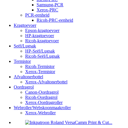
Samsung-PCR
Xerox-PRC
PCR-eenheid
Ricoh-PRC-eenheid
Kragtoevoer
Epson-kragtoevoer
HP-kragtoevoer
Ricoh-kragtoevoer
Seël/Lugsak
HP-Seël/Lugsak
Ricoh-Seël/Lugsak
Termistor
Ricoh-Termistor
Xerox-Termistor
Afvaltonerbottel
Xerox-Afvaltonerbottel
Oordragrol
Canon-Oordragrol
Ricoh-Oordragrol
Xerox-Oordragroller
Webroller/Webskoonmaakroller
Xerox-Webroller