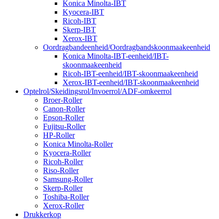
Konica Minolta-IBT
Kyocera-IBT
Ricoh-IBT
Skerp-IBT
Xerox-IBT
Oordragbandeenheid/Oordragbandskoonmaakeenheid
Konica Minolta-IBT-eenheid/IBT-
skoonmaakeenheid
Ricoh-IBT-eenheid/IBT-skoonmaakeenheid
Xerox-IBT-eenheid/IBT-skoonmaakeenheid
Optelrol/Skeidingsrol/Invoerrol/ADF-omkeerrol
Broer-Roller
Canon-Roller
Epson-Roller
Fujitsu-Roller
HP-Roller
Konica Minolta-Roller
Kyocera-Roller
Ricoh-Roller
Riso-Roller
Samsung-Roller
Skerp-Roller
Toshiba-Roller
Xerox-Roller
Drukkerkop