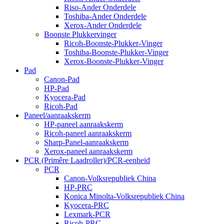
Riso-Ander Onderdele
Toshiba-Ander Onderdele
Xerox-Ander Onderdele
Boonste Plukkervinger
Ricoh-Boonste-Plukker-Vinger
Toshiba-Boonste-Plukker-Vinger
Xerox-Boonste-Plukker-Vinger
Pad
Canon-Pad
HP-Pad
Kyocera-Pad
Ricoh-Pad
Paneel/aanraakskerm
HP-paneel aanraakskerm
Ricoh-paneel aanraakskerm
Sharp-Panel-aanraakskerm
Xerox-paneel aanraakskerm
PCR (Primêre Laadroller)/PCR-eenheid
PCR
Canon-Volksrepubliek China
HP-PRC
Konica Minolta-Volksrepubliek China
Kyocera-PRC
Lexmark-PCR
Ricoh-PRC