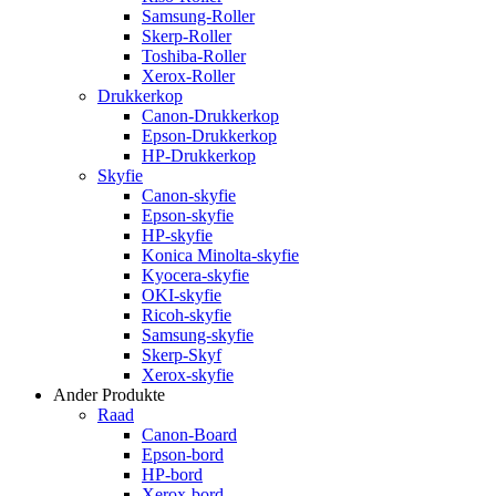
Samsung-Roller
Skerp-Roller
Toshiba-Roller
Xerox-Roller
Drukkerkop
Canon-Drukkerkop
Epson-Drukkerkop
HP-Drukkerkop
Skyfie
Canon-skyfie
Epson-skyfie
HP-skyfie
Konica Minolta-skyfie
Kyocera-skyfie
OKI-skyfie
Ricoh-skyfie
Samsung-skyfie
Skerp-Skyf
Xerox-skyfie
Ander Produkte
Raad
Canon-Board
Epson-bord
HP-bord
Xerox-bord