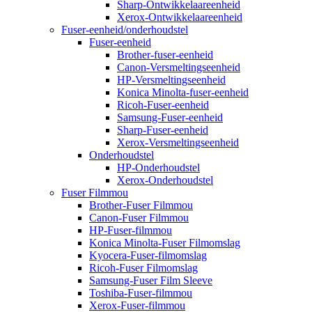
Sharp-Ontwikkelaareenheid
Xerox-Ontwikkelaareenheid
Fuser-eenheid/onderhoudstel
Fuser-eenheid
Brother-fuser-eenheid
Canon-Versmeltingseenheid
HP-Versmeltingseenheid
Konica Minolta-fuser-eenheid
Ricoh-Fuser-eenheid
Samsung-Fuser-eenheid
Sharp-Fuser-eenheid
Xerox-Versmeltingseenheid
Onderhoudstel
HP-Onderhoudstel
Xerox-Onderhoudstel
Fuser Filmmou
Brother-Fuser Filmmou
Canon-Fuser Filmmou
HP-Fuser-filmmou
Konica Minolta-Fuser Filmomslag
Kyocera-Fuser-filmomslag
Ricoh-Fuser Filmomslag
Samsung-Fuser Film Sleeve
Toshiba-Fuser-filmmou
Xerox-Fuser-filmmou