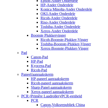
Epson-Ander Onderdele
HP-Ander Onderdele
Konica Minolta-Ander Onderdele
OKI-Ander Onderdele
Ricoh-Ander Onderdele
Riso-Ander Onderdele
Toshiba-Ander Onderdele
Xerox-Ander Onderdele
Boonste Plukkervinger
Ricoh-Boonste-Plukker-Vinger
Toshiba-Boonste-Plukker-Vinger
Xerox-Boonste-Plukker-Vinger
Pad
Canon-Pad
HP-Pad
Kyocera-Pad
Ricoh-Pad
Paneel/aanraakskerm
HP-paneel aanraakskerm
Ricoh-paneel aanraakskerm
Sharp-Panel-aanraakskerm
Xerox-paneel aanraakskerm
PCR (Primêre Laadroller)/PCR-eenheid
PCR
Canon-Volksrepubliek China