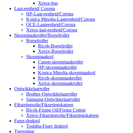
Xerox-bus
Laai-eenheid/ Corona
HP-Laai-eenheid/Corona
Konica Minolta-Laaieenheid/Corona
OCE-Laaieenheid/Corona
Xerox-laai-eenheid/Corona
Skoonmaakroller/Borselroller
Borselroller
Ricoh-Borselroller
Xerox-Borselroller
Skoonmaakrol
Canon-skoonmaakroller
HP-skoonmaakroller
Konica Minolta-skoonmaakrol
Ricoh-skoonmaakroller
Xerox-skoonmaakroller
Ontwikkelaarroller
Brother-Ontwikkelaarroller
Samsung-Ontwikkelaarroller
Fikseringsolie/Fikseringskatoen
Ricoh-Fixing Oil/Fixing Cotton
Xerox-Fikseringsolie/Fikseringskatoen
Fuser-drukrol
Toshiba-Fuser drukrol
Toerusting