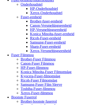
Fuser-eenheid/onderhoudstel
Onderhoudstel
HP-Onderhoudstel
Xerox-Onderhoudstel
Fuser-eenheid
Brother-fuser-eenheid
Canon-Versmeltingseenheid
HP-Versmeltingseenheid
Konica Minolta-fuser-eenheid
Ricoh-Fuser-eenheid
Samsung-Fuser-eenheid
Sharp-Fuser-eenheid
Xerox-Versmeltingseenheid
Fuser Filmmou
Brother-Fuser Filmmou
Canon-Fuser Filmmou
HP-Fuser-filmmou
Konica Minolta-Fuser Filmomslag
Kyocera-Fuser-filmomslag
Ricoh-Fuser Filmomslag
Samsung-Fuser Film Sleeve
Toshiba-Fuser-filmmou
Xerox-Fuser-filmmou
Boonste Fuserrol
Brother-boonste fuserrol