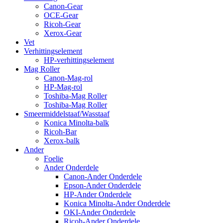
Canon-Gear
OCE-Gear
Ricoh-Gear
Xerox-Gear
Vet
Verhittingselement
HP-verhittingselement
Mag Roller
Canon-Mag-rol
HP-Mag-rol
Toshiba-Mag Roller
Toshiba-Mag Roller
Smeermiddelstaaf/Wasstaaf
Konica Minolta-balk
Ricoh-Bar
Xerox-balk
Ander
Foelie
Ander Onderdele
Canon-Ander Onderdele
Epson-Ander Onderdele
HP-Ander Onderdele
Konica Minolta-Ander Onderdele
OKI-Ander Onderdele
Ricoh-Ander Onderdele