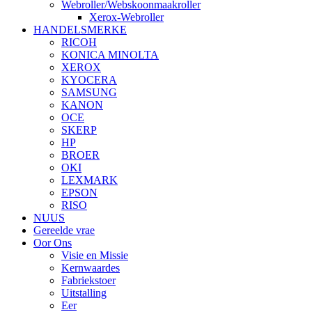
Webroller/Webskoonmaakroller
Xerox-Webroller
HANDELSMERKE
RICOH
KONICA MINOLTA
XEROX
KYOCERA
SAMSUNG
KANON
OCE
SKERP
HP
BROER
OKI
LEXMARK
EPSON
RISO
NUUS
Gereelde vrae
Oor Ons
Visie en Missie
Kernwaardes
Fabriekstoer
Uitstalling
Eer