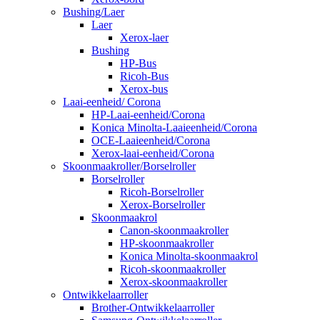
Bushing/Laer
Laer
Xerox-laer
Bushing
HP-Bus
Ricoh-Bus
Xerox-bus
Laai-eenheid/ Corona
HP-Laai-eenheid/Corona
Konica Minolta-Laaieenheid/Corona
OCE-Laaieenheid/Corona
Xerox-laai-eenheid/Corona
Skoonmaakroller/Borselroller
Borselroller
Ricoh-Borselroller
Xerox-Borselroller
Skoonmaakrol
Canon-skoonmaakroller
HP-skoonmaakroller
Konica Minolta-skoonmaakrol
Ricoh-skoonmaakroller
Xerox-skoonmaakroller
Ontwikkelaarroller
Brother-Ontwikkelaarroller